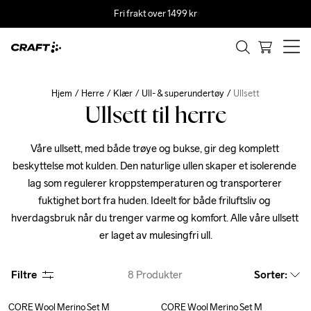
Fri frakt over 1499 kr
Hjem
Herre
Klær
Ull- & superundertøy
Ullsett
Ullsett til herre
Våre ullsett, med både trøye og bukse, gir deg komplett 
beskyttelse mot kulden. Den naturlige ullen skaper et isolerende 
lag som regulerer kroppstemperaturen og transporterer 
fuktighet bort fra huden. Ideelt for både friluftsliv og 
hverdagsbruk når du trenger varme og komfort. Alle våre ullsett 
er laget av mulesingfri ull.
Filtre
8
Produkter
Sorter
:
CORE Wool Merino Set M
CORE Wool Merino Set M