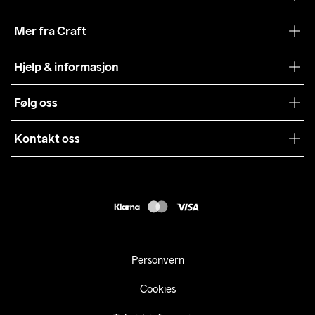
Vår historie
Mer fra Craft
Craft Vaskeråd
Hjelp & informasjon
Teamwear
Kundeservice
Følg oss
Bærekraft
Vilkår & Betingelser
Samarbeid
Kontakt oss
Returer
Presse
webshop@craft.no
Levering
B2B
FAQ
Tilgjengelighetserklæring
Personvern
Cookies