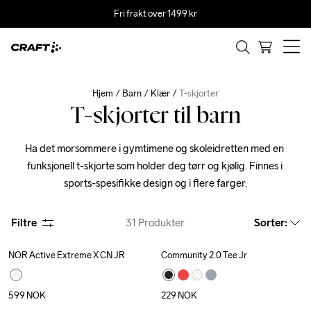
Fri frakt over 1499 kr
Hjem
Barn
Klær
T-skjorter
T-skjorter til barn
Ha det morsommere i gymtimene og skoleidretten med en 
funksjonell t-skjorte som holder deg tørr og kjølig. Finnes i 
sports-spesifikke design og i flere farger.
Filtre
31
Produkter
Sorter
:
NOR Active Extreme X CN JR
Community 2.0 Tee Jr
599
NOK
229
NOK