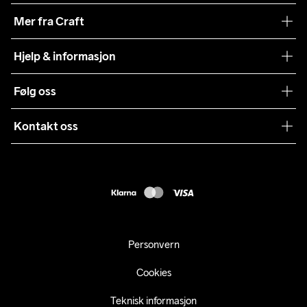
Vår historie
Mer fra Craft
Craft Vaskeråd
Hjelp & informasjon
Teamwear
Kundeservice
Følg oss
Bærekraft
Vilkår & Betingelser
Samarbeid
Kontakt oss
Returer
Presse
webshop@craft.no
Levering
B2B
FAQ
Tilgjengelighetserklæring
Personvern
Cookies
Teknisk informasjon