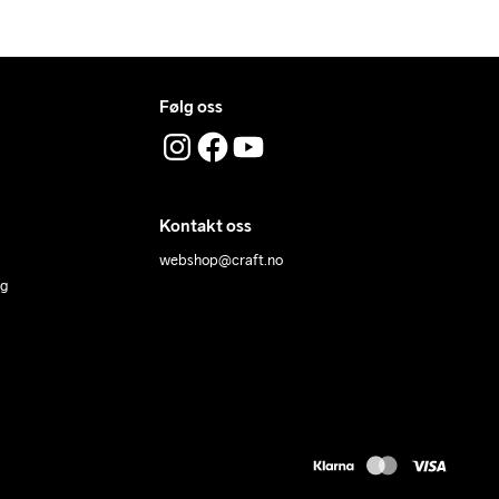
113
90
86
188
7
121
92
88
192
5
129
94
90
196
Følg oss
Kontakt oss
webshop@craft.no
ng