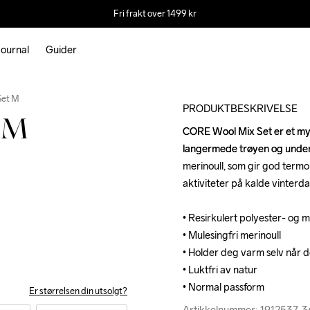
Fri frakt over 1499 kr
ournal
Guider
Outlet
Set M
PRODUKTBESKRIVELSE
 M
CORE Wool Mix Set er et myk
CORE Wool Mix Set er et myk
langermede trøyen og underb
langermede trøyen og underb
merinoull, som gir god termor
merinoull, som gir god termor
aktiviteter på kalde vinterda
aktiviteter på kalde vinterda
• Resirkulert polyester- og m
• Resirkulert polyester- og m
• Mulesingfri merinoull

• Mulesingfri merinoull

• Holder deg varm selv når de
• Holder deg varm selv når de
• Luktfri av natur

• Luktfri av natur

• Normal passform
• Normal passform
Er størrelsen din utsolgt?
Artikkelnummer: 1912537-
Artikkelnummer: 1912537-