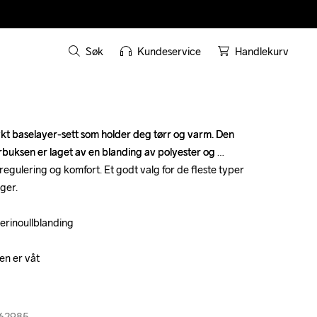
Søk
Kundeservice
Handlekurv
t baselayer-sett som holder deg tørr og varm. Den 
t baselayer-sett som holder deg tørr og varm. Den 
uksen er laget av en blanding av polyester og 
uksen er laget av en blanding av polyester og 
egulering og komfort. Et godt valg for de fleste typer 
egulering og komfort. Et godt valg for de fleste typer 
ger.

ger.

erinoullblanding

erinoullblanding

n er våt

n er våt

362985
362985