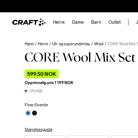
Herre
Dame
Barn
Outlet
J
Hjem
Herre
Ull- og superundertøy
Wool
CORE Wool Mix 
CORE Wool Mix Set
599.50 NOK
Opprinnelig pris
1 199 NOK
Utsolgt
Flow-Granite
Størrelsesguide