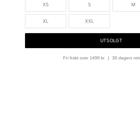
XS
S
M
XL
XXL
UTSOLGT
Fri frakt over 1499 kr
30 dagers ret