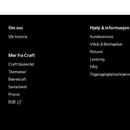
XL
111
99
2XL
119
10
3XL
127
11
Om oss
Hjelp & informasjon
Vår historie
Kundeservice
Vilkår & Betingelser
Returer
Mer fra Craft
Levering
Craft Vaskeråd
FAQ
Teamwear
Tilgjengelighetserklæri
Bærekraft
Samarbeid
Presse
B2B