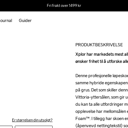
Fri frakt over 1499 kr
ournal
Guider
Outlet
PRODUKTBESKRIVELSE
Xplor har markedets mest all
Xplor har markedets mest all
ønsker frihet til å utforske all
ønsker frihet til å utforske all
Denne profesjonelle løpeskoen 
Denne profesjonelle løpeskoen 
samme hybride egenskapene, o
samme hybride egenskapene, o
på grus. Det som skiller den
på grus. Det som skiller den
Vittoria-yttersålen, som gir uo
Vittoria-yttersålen, som gir uo
du kan ta alle utfordringer m
du kan ta alle utfordringer m
opplevelse har mellomsålen 
opplevelse har mellomsålen 
Foam™. I tillegg har skoen e
Foam™. I tillegg har skoen e
Er størrelsen din utsolgt?
(åpenvevd nettingtekstil) so
(åpenvevd nettingtekstil) so