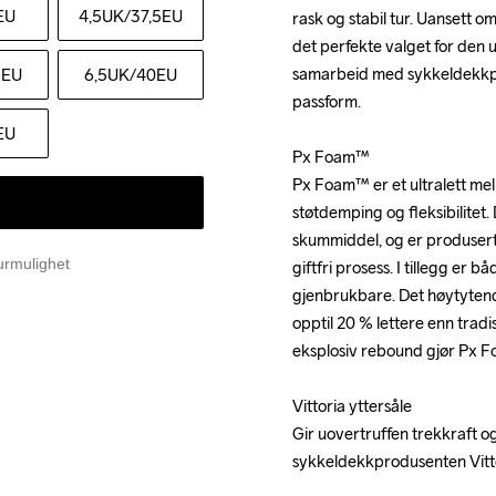
EU
4,5UK
/37,5EU
rask og stabil tur. Uansett om
rask og stabil tur. Uansett om
det perfekte valget for den u
det perfekte valget for den u
samarbeid med sykkeldekkpro
samarbeid med sykkeldekkpro
5EU
6,5UK
/40EU
passform.

passform.

EU
Px Foam™

Px Foam™

Px Foam™ er et ultralett me
Px Foam™ er et ultralett me
støtdemping og fleksibilitet. 
støtdemping og fleksibilitet. 
skummiddel, og er produsert 
skummiddel, og er produsert 
urmulighet
giftfri prosess. I tillegg er 
giftfri prosess. I tillegg er 
gjenbrukbare. Det høytytend
gjenbrukbare. Det høytytend
opptil 20 % lettere enn trad
opptil 20 % lettere enn trad
eksplosiv rebound gjør Px Fo
eksplosiv rebound gjør Px Fo
Vittoria yttersåle

Vittoria yttersåle

Gir uovertruffen trekkraft og 
Gir uovertruffen trekkraft og 
sykkeldekkprodusenten Vittor
sykkeldekkprodusenten Vittor