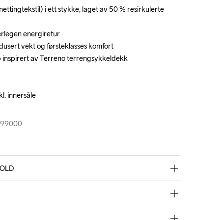
ttingtekstil) i ett stykke, laget av 50 % resirkulerte 
ttingtekstil) i ett stykke, laget av 50 % resirkulerte 
legen energiretur

legen energiretur

dusert vekt og førsteklasses komfort

dusert vekt og førsteklasses komfort

p inspirert av Terreno terrengsykkeldekk

p inspirert av Terreno terrengsykkeldekk

. innersåle

. innersåle

999000
999000
HOLD
lyester, Midsole 100% ETPU Foam, Outsole 100% Rubber