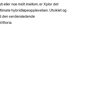
ti eller noe midt imellom, er Xplor det 
 ½
9
11
ltimate hybridløpeopplevelsen. Utviklet og 
d den verdensledende 
ittoria.