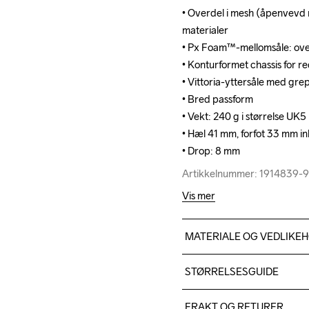
• Overdel i mesh (åpenvevd ne
• Overdel i mesh (åpenvevd ne
materialer

materialer

• Px Foam™-mellomsåle: over
• Px Foam™-mellomsåle: over
• Konturformet chassis for re
• Konturformet chassis for re
• Vittoria-yttersåle med gre
• Vittoria-yttersåle med gre
• Bred passform

• Bred passform

• Vekt: 240 g i størrelse UK5

• Vekt: 240 g i størrelse UK5

• Hæl 41 mm, forfot 33 mm inkl
• Hæl 41 mm, forfot 33 mm inkl
• Drop: 8 mm
• Drop: 8 mm
Artikkelnummer: 1914839-
Artikkelnummer: 1914839-
Vis mer
MATERIALE OG VEDLIKE
Upper 100% Resirkulert po
STØRRELSESGUIDE
FRAKT OG RETURER