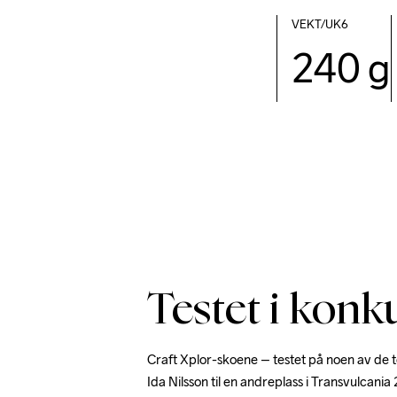
VEKT/UK6          
240 g
Testet i konk
Craft Xplor-skoene – testet på noen av de tø
Ida Nilsson til en andreplass i Transvulcania 