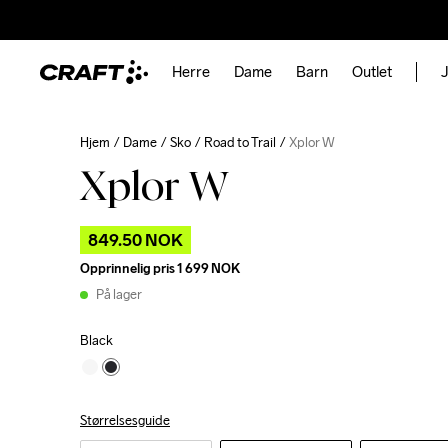
Herre
Dame
Barn
Outlet
J
Hjem
Dame
Sko
Road to Trail
Xplor W
Xplor W
849.50 NOK
Opprinnelig pris
1 699 NOK
På lager
Black
Størrelsesguide