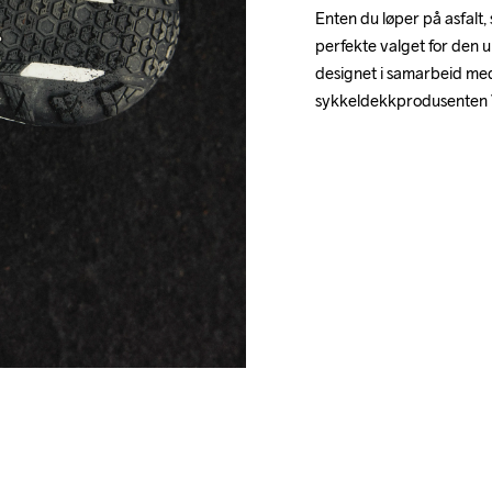
Enten du løper på asfalt, s
28
43
perfekte valget for den u
designet i samarbeid me
sykkeldekkprodusenten V