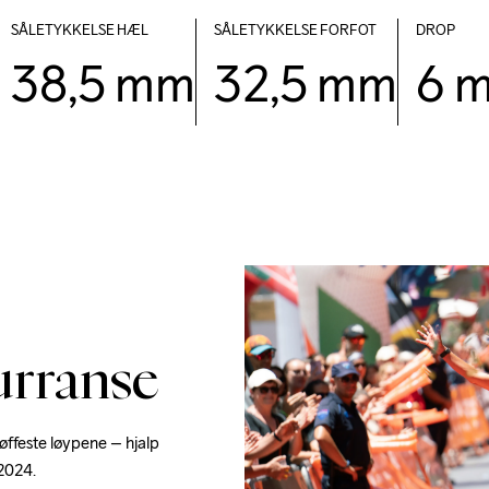
SÅLETYKKELSE HÆL
SÅLETYKKELSE FORFOT
DROP
38,5 mm
32,5 mm
6 
urranse
ffeste løypene – hjalp 
2024. 