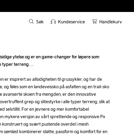
Søk
Kundeservice
Handlekurv
sidige ytelse og er en game-changer for løpere som 
sidige ytelse og er en game-changer for løpere som 
e typer terreng. 

e typer terreng. 

er inspirert av allsidigheten til grussykler, og har de 
er inspirert av allsidigheten til grussykler, og har de 
g føles som en landeveissko på asfalten og en trail-sko 
g føles som en landeveissko på asfalten og en trail-sko 
ne avanserte skoen fra mengden, er den innovative 
ne avanserte skoen fra mengden, er den innovative 
vertruffent grep og slitestyrke i alle typer terreng, slik at 
vertruffent grep og slitestyrke i alle typer terreng, slik at 
ed selvtillit. For en jevnere og mer komfortabel 
ed selvtillit. For en jevnere og mer komfortabel 
en mykere versjon av vårt sprettende og responsive Px 
en mykere versjon av vårt sprettende og responsive Px 
n konstruert og svært pustende overdel i mesh 
n konstruert og svært pustende overdel i mesh 
m sømløst kombinerer støtte, passform og komfort for en 
m sømløst kombinerer støtte, passform og komfort for en 