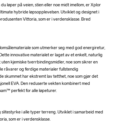
 du løper på veien, stien eller noe midt imellom, er Xplor 
 du løper på veien, stien eller noe midt imellom, er Xplor 
ltimate hybride løpsopplevelsen. Utviklet og designet i 
ltimate hybride løpsopplevelsen. Utviklet og designet i 
dusenten Vittoria, som er i verdensklasse. Bred 
dusenten Vittoria, som er i verdensklasse. Bred 
llomsålemateriale som utmerker seg med god energiretur, 
llomsålemateriale som utmerker seg med god energiretur, 
Dette innovative materialet er laget av et enkelt, naturlig 
Dette innovative materialet er laget av et enkelt, naturlig 
uten kjemiske tverrbindingsmidler, noe som sikrer en 
uten kjemiske tverrbindingsmidler, noe som sikrer en 
både råvarer og ferdige materialer fullstendig 
både råvarer og ferdige materialer fullstendig 
e skummet har ekstremt lav tetthet, noe som gjør det 
e skummet har ekstremt lav tetthet, noe som gjør det 
isjonell EVA. Den reduserte vekten kombinert med 
isjonell EVA. Den reduserte vekten kombinert med 
am™ perfekt for alle løpeturer.

am™ perfekt for alle løpeturer.

slitestyrke i alle typer terreng. Utviklet i samarbeid med 
slitestyrke i alle typer terreng. Utviklet i samarbeid med 
ia, som er i verdensklasse.

ia, som er i verdensklasse.
