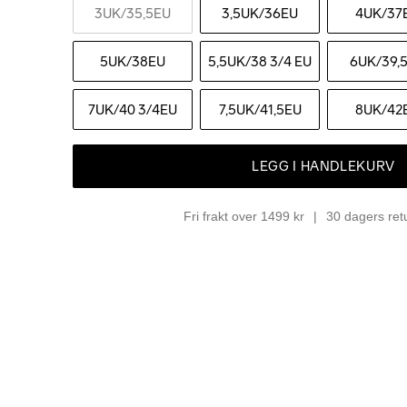
3UK
/35,5EU
3,5UK
/36EU
4UK
/37
5UK
/38EU
5,5UK
/38 3/4 EU
6UK
/39,
7UK
/40 3/4EU
7,5UK
/41,5EU
8UK
/42
LEGG I HANDLEKURV
Fri frakt over 1499 kr
30 dagers ret