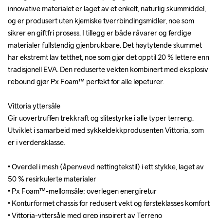
innovative materialet er laget av et enkelt, naturlig skummiddel, 
innovative materialet er laget av et enkelt, naturlig skummiddel, 
og er produsert uten kjemiske tverrbindingsmidler, noe som 
og er produsert uten kjemiske tverrbindingsmidler, noe som 
sikrer en giftfri prosess. I tillegg er både råvarer og ferdige 
sikrer en giftfri prosess. I tillegg er både råvarer og ferdige 
materialer fullstendig gjenbrukbare. Det høytytende skummet 
materialer fullstendig gjenbrukbare. Det høytytende skummet 
har ekstremt lav tetthet, noe som gjør det opptil 20 % lettere enn 
har ekstremt lav tetthet, noe som gjør det opptil 20 % lettere enn 
tradisjonell EVA. Den reduserte vekten kombinert med eksplosiv 
tradisjonell EVA. Den reduserte vekten kombinert med eksplosiv 
rebound gjør Px Foam™ perfekt for alle løpeturer.

rebound gjør Px Foam™ perfekt for alle løpeturer.

Vittoria yttersåle

Vittoria yttersåle

Gir uovertruffen trekkraft og slitestyrke i alle typer terreng. 
Gir uovertruffen trekkraft og slitestyrke i alle typer terreng. 
Utviklet i samarbeid med sykkeldekkprodusenten Vittoria, som 
Utviklet i samarbeid med sykkeldekkprodusenten Vittoria, som 
er i verdensklasse.

er i verdensklasse.

• Overdel i mesh (åpenvevd nettingtekstil) i ett stykke, laget av 
• Overdel i mesh (åpenvevd nettingtekstil) i ett stykke, laget av 
50 % resirkulerte materialer

50 % resirkulerte materialer

• Px Foam™-mellomsåle: overlegen energiretur

• Px Foam™-mellomsåle: overlegen energiretur

• Konturformet chassis for redusert vekt og førsteklasses komfort

• Konturformet chassis for redusert vekt og førsteklasses komfort

• Vittoria-yttersåle med grep inspirert av Terreno 
• Vittoria-yttersåle med grep inspirert av Terreno 