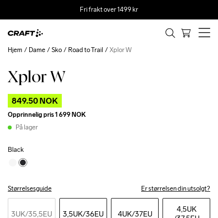
Fri frakt over 1499 kr
Hjem
Dame
Sko
Road to Trail
Xplor W
Xplor W
Outlet
849.50 NOK
Opprinnelig pris
1 699 NOK
På lager
Black
Størrelsesguide
Er størrelsen din utsolgt?
4,5UK
3UK
/35,5EU
3,5UK
/36EU
4UK
/37EU