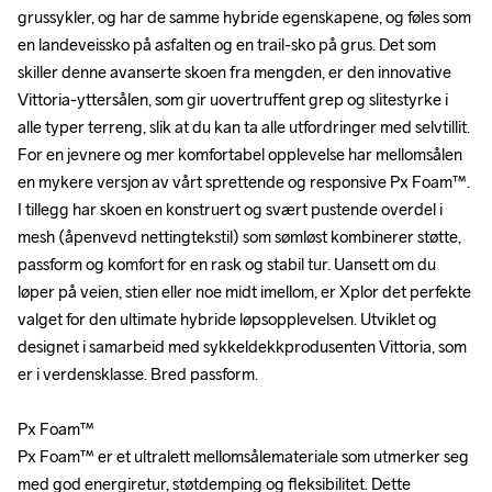
grussykler, og har de samme hybride egenskapene, og føles som 
grussykler, og har de samme hybride egenskapene, og føles som 
en landeveissko på asfalten og en trail-sko på grus. Det som 
en landeveissko på asfalten og en trail-sko på grus. Det som 
skiller denne avanserte skoen fra mengden, er den innovative 
skiller denne avanserte skoen fra mengden, er den innovative 
Vittoria-yttersålen, som gir uovertruffent grep og slitestyrke i 
Vittoria-yttersålen, som gir uovertruffent grep og slitestyrke i 
alle typer terreng, slik at du kan ta alle utfordringer med selvtillit. 
alle typer terreng, slik at du kan ta alle utfordringer med selvtillit. 
For en jevnere og mer komfortabel opplevelse har mellomsålen 
For en jevnere og mer komfortabel opplevelse har mellomsålen 
en mykere versjon av vårt sprettende og responsive Px Foam™. 
en mykere versjon av vårt sprettende og responsive Px Foam™. 
I tillegg har skoen en konstruert og svært pustende overdel i 
I tillegg har skoen en konstruert og svært pustende overdel i 
mesh (åpenvevd nettingtekstil) som sømløst kombinerer støtte, 
mesh (åpenvevd nettingtekstil) som sømløst kombinerer støtte, 
passform og komfort for en rask og stabil tur. Uansett om du 
passform og komfort for en rask og stabil tur. Uansett om du 
løper på veien, stien eller noe midt imellom, er Xplor det perfekte 
løper på veien, stien eller noe midt imellom, er Xplor det perfekte 
valget for den ultimate hybride løpsopplevelsen. Utviklet og 
valget for den ultimate hybride løpsopplevelsen. Utviklet og 
designet i samarbeid med sykkeldekkprodusenten Vittoria, som 
designet i samarbeid med sykkeldekkprodusenten Vittoria, som 
er i verdensklasse. Bred passform.

er i verdensklasse. Bred passform.

Px Foam™

Px Foam™

Px Foam™ er et ultralett mellomsålemateriale som utmerker seg 
Px Foam™ er et ultralett mellomsålemateriale som utmerker seg 
med god energiretur, støtdemping og fleksibilitet. Dette 
med god energiretur, støtdemping og fleksibilitet. Dette 