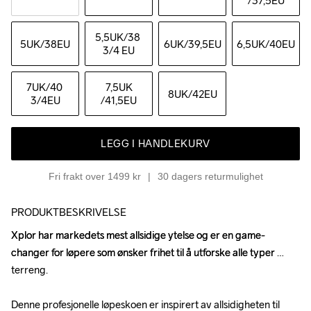
/37,5EU
5,5UK
/38 
5UK
/38EU
6UK
/39,5EU
6,5UK
/40EU
3/4 EU
7UK
/40 
7,5UK
8UK
/42EU
3/4EU
/41,5EU
LEGG I HANDLEKURV
Fri frakt over 1499 kr
30 dagers returmulighet
PRODUKTBESKRIVELSE
Xplor har markedets mest allsidige ytelse og er en game-
Xplor har markedets mest allsidige ytelse og er en game-
changer for løpere som ønsker frihet til å utforske alle typer 
changer for løpere som ønsker frihet til å utforske alle typer 
terreng. 

terreng. 

Denne profesjonelle løpeskoen er inspirert av allsidigheten til 
Denne profesjonelle løpeskoen er inspirert av allsidigheten til 