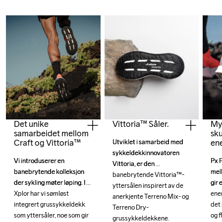
Det unike
Myk
Vittoria™ Såler.
samarbeidet mellom
sk
Craft og Vittoria™
ene
Utviklet i samarbeid med 
Utviklet i samarbeid med 
sykkeldekkinnovatoren 
sykkeldekkinnovatoren 
Vi introduserer en 
Vi introduserer en 
Px F
Px F
Vittoria, er den 
Vittoria, er den 
banebrytende kolleksjon 
banebrytende kolleksjon 
mel
mel
banebrytende Vittoria™-
banebrytende Vittoria™-
der sykling møter løping. I 
der sykling møter løping. I 
gir 
gir 
yttersålen inspirert av de 
yttersålen inspirert av de 
Xplor har vi sømløst 
Xplor har vi sømløst 
ene
ene
anerkjente Terreno Mix- og 
anerkjente Terreno Mix- og 
integrert grussykkeldekk 
integrert grussykkeldekk 
det 
det 
Terreno Dry-
Terreno Dry-
som yttersåler, noe som gir 
som yttersåler, noe som gir 
og f
og f
grussykkeldekkene. 
grussykkeldekkene. 