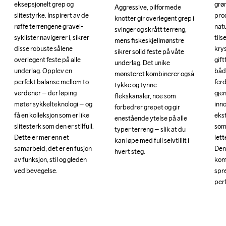
eksepsjonelt grep og 
eksepsjonelt grep og 
grø
grø
Aggressive, pilformede 
Aggressive, pilformede 
slitestyrke. Inspirert av de 
slitestyrke. Inspirert av de 
pro
pro
knotter gir overlegent grep i 
knotter gir overlegent grep i 
røffe terrengene gravel-
røffe terrengene gravel-
nat
nat
svinger og skrått terreng, 
svinger og skrått terreng, 
syklister navigerer i, sikrer 
syklister navigerer i, sikrer 
tils
tils
mens fiskeskjellmønstre 
mens fiskeskjellmønstre 
disse robuste sålene 
disse robuste sålene 
kry
kry
sikrer solid feste på våte 
sikrer solid feste på våte 
overlegent feste på alle 
overlegent feste på alle 
gift
gift
underlag. Det unike 
underlag. Det unike 
underlag. Opplev en 
underlag. Opplev en 
båd
båd
mønsteret kombinerer også 
mønsteret kombinerer også 
perfekt balanse mellom to 
perfekt balanse mellom to 
ferd
ferd
tykke og tynne 
tykke og tynne 
verdener – der løping 
verdener – der løping 
gjen
gjen
flekskanaler, noe som 
flekskanaler, noe som 
møter sykkelteknologi – og 
møter sykkelteknologi – og 
inn
inn
forbedrer grepet og gir 
forbedrer grepet og gir 
få en kolleksjon som er like 
få en kolleksjon som er like 
ekst
ekst
enestående ytelse på alle 
enestående ytelse på alle 
slitesterk som den er stilfull. 
slitesterk som den er stilfull. 
som 
som 
typer terreng – slik at du 
typer terreng – slik at du 
Dette er mer enn et 
Dette er mer enn et 
lett
lett
kan løpe med full selvtillit i 
kan løpe med full selvtillit i 
samarbeid; det er en fusjon 
samarbeid; det er en fusjon 
Den
Den
hvert steg.
hvert steg.
av funksjon, stil og gleden 
av funksjon, stil og gleden 
kom
kom
ved bevegelse.
ved bevegelse.
spr
spr
perf
perf