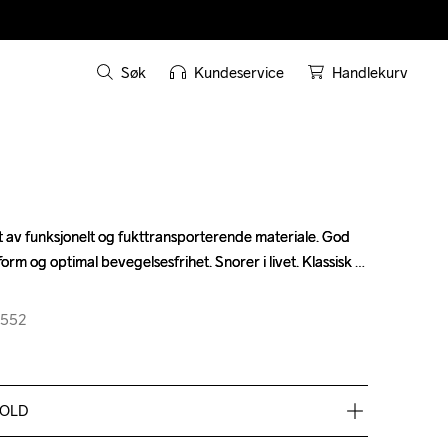
Søk
Kundeservice
Handlekurv
 av funksjonelt og fukttransporterende materiale. God 
 av funksjonelt og fukttransporterende materiale. God 
orm og optimal bevegelsesfrihet. Snorer i livet. Klassisk 
orm og optimal bevegelsesfrihet. Snorer i livet. Klassisk 
1552
1552
HOLD