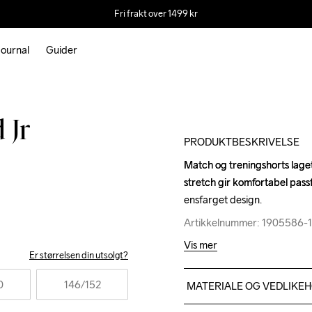
Fri frakt over 1499 kr
ournal
Guider
 Jr
PRODUKTBESKRIVELSE
Match og treningshorts laget
Match og treningshorts laget
stretch gir komfortabel passf
stretch gir komfortabel passf
ensfarget design.
ensfarget design.
Artikkelnummer: 1905586-
Artikkelnummer: 1905586-
Vis mer
Er størrelsen din utsolgt?
0
146
/152
MATERIALE OG VEDLIKE