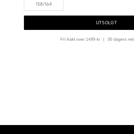
158
/164
UTSOLGT
Fri frakt over 1499 kr
30 dagers ret