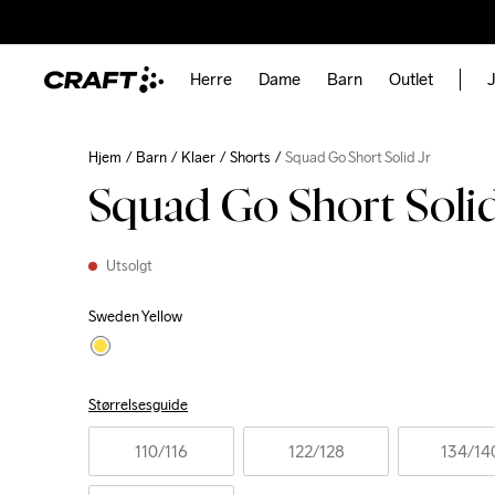
Herre
Dame
Barn
Outlet
J
Hjem
Barn
Klaer
Shorts
Squad Go Short Solid Jr
Squad Go Short Solid
Utsolgt
Sweden Yellow
Størrelsesguide
110
/116
122
/128
134
/14