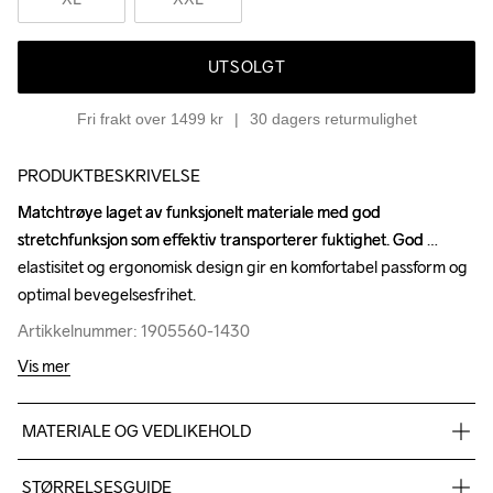
UTSOLGT
Fri frakt over 1499 kr
30 dagers returmulighet
PRODUKTBESKRIVELSE
Matchtrøye laget av funksjonelt materiale med god 
Matchtrøye laget av funksjonelt materiale med god 
stretchfunksjon som effektiv transporterer fuktighet. God 
stretchfunksjon som effektiv transporterer fuktighet. God 
elastisitet og ergonomisk design gir en komfortabel passform og 
elastisitet og ergonomisk design gir en komfortabel passform og 
optimal bevegelsesfrihet.
optimal bevegelsesfrihet.
Artikkelnummer: 1905560-1430
Artikkelnummer: 1905560-1430
Vis mer
MATERIALE OG VEDLIKEHOLD
100% polyester
STØRRELSESGUIDE