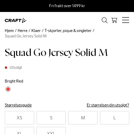
Fri frakt over 1499 kr
Hjem
Herre
Klaer
T-skjorter, pique & singleter
Squad Go Jersey Solid M
Squad Go Jersey Solid M
Utsolgt
Bright Red
Størrelsesguide
Er størrelsen din utsolgt?
XS
S
M
L
XL
XXL