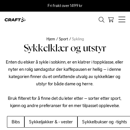
Fri frakt over 1499 kr
Hjem
Sport
Sykling
Sykkelklær og utstyr
Enten du elsker å sykle i solskinn, er en klatrer i toppklasse, eller 
nyter en rolig søndagstur der kaffepausen er hellig – i denne 
kategorien finner du et omfattende utvalg av sykkelklær og 
utstyr for både dame og herre. 

Bruk filteret for å finne det du leter etter – sorter etter sport, 
kjønn og andre preferanser for en mer tilpasset opplevelse.
Bibs
Sykkeljakker & - vester
Sykkelbukser og -tights