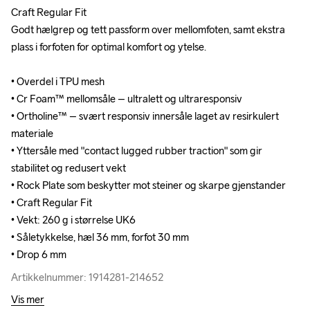
Craft Regular Fit

Craft Regular Fit

Godt hælgrep og tett passform over mellomfoten, samt ekstra 
Godt hælgrep og tett passform over mellomfoten, samt ekstra 
plass i forfoten for optimal komfort og ytelse.

plass i forfoten for optimal komfort og ytelse.

• Overdel i TPU mesh

• Overdel i TPU mesh

• Cr Foam™ mellomsåle – ultralett og ultraresponsiv

• Cr Foam™ mellomsåle – ultralett og ultraresponsiv

• Ortholine™ – svært responsiv innersåle laget av resirkulert 
• Ortholine™ – svært responsiv innersåle laget av resirkulert 
materiale

materiale

• Yttersåle med "contact lugged rubber traction" som gir 
• Yttersåle med "contact lugged rubber traction" som gir 
stabilitet og redusert vekt

stabilitet og redusert vekt

• Rock Plate som beskytter mot steiner og skarpe gjenstander

• Rock Plate som beskytter mot steiner og skarpe gjenstander

• Craft Regular Fit

• Craft Regular Fit

• Vekt: 260 g i størrelse UK6

• Vekt: 260 g i størrelse UK6

• Såletykkelse, hæl 36 mm, forfot 30 mm

• Såletykkelse, hæl 36 mm, forfot 30 mm

• Drop 6 mm
• Drop 6 mm
Artikkelnummer: 1914281-214652
Artikkelnummer: 1914281-214652
Vis mer