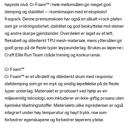
høyeste nivå. Cr Foam™ i hele mellomsålen gir meget god 
høyeste nivå. Cr Foam™ i hele mellomsålen gir meget god 
demping og stabilitet – i kombinasjon med et eksplosivt 
demping og stabilitet – i kombinasjon med et eksplosivt 
fraspark. Denne premiumskoen har også en såkalt «rock plate» 
fraspark. Denne premiumskoen har også en såkalt «rock plate» 
som gir vridningsstivhet, stabilitet og god beskyttelse mot steiner 
som gir vridningsstivhet, stabilitet og god beskyttelse mot steiner 
og andre skarpe gjenstander. Overdelen er laget av et lett, 
og andre skarpe gjenstander. Overdelen er laget av et lett, 
fleksibelt og slitesterkt TPU mesh-materiale, mens yttersålen gir 
fleksibelt og slitesterkt TPU mesh-materiale, mens yttersålen gir 
godt grep på de fleste typer løypeunderlag. Brukes av løperne i 
godt grep på de fleste typer løypeunderlag. Brukes av løperne i 
Craft Elite Run Team i både trening og konkurranse.

Craft Elite Run Team i både trening og konkurranse.

Cr Foam™

Cr Foam™

Cr Foam™ er et ultralett og slitesterkt skum med responsiv 
Cr Foam™ er et ultralett og slitesterkt skum med responsiv 
støtdemping som gir en myk og smidig løpefølelse på de fleste 
støtdemping som gir en myk og smidig løpefølelse på de fleste 
typer underlag. Materialet er produsert ved hjelp av en 
typer underlag. Materialet er produsert ved hjelp av en 
miljøvennlig teknologi, som inkluderer en ikke-giftig prosess uten 
miljøvennlig teknologi, som inkluderer en ikke-giftig prosess uten 
kjemiske tilsetningsstoffer. Materialets ulike ingredienser er også 
kjemiske tilsetningsstoffer. Materialets ulike ingredienser er også 
integrert under høy temperatur og høyt trykk, noe som 
integrert under høy temperatur og høyt trykk, noe som 
forbedrer egenskapene og forbedrer løperens ytelse.

forbedrer egenskapene og forbedrer løperens ytelse.
