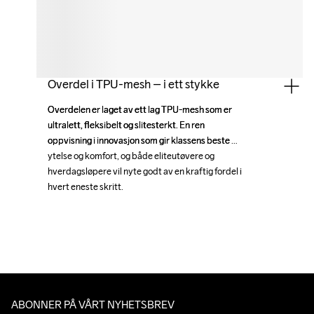
Overdel i TPU-mesh – i ett stykke
Overdelen er laget av ett lag TPU-mesh som er 
Overdelen er laget av ett lag TPU-mesh som er 
ultralett, fleksibelt og slitesterkt. En ren 
ultralett, fleksibelt og slitesterkt. En ren 
oppvisning i innovasjon som gir klassens beste 
oppvisning i innovasjon som gir klassens beste 
ytelse og komfort, og både eliteutøvere og 
ytelse og komfort, og både eliteutøvere og 
hverdagsløpere vil nyte godt av en kraftig fordel i 
hverdagsløpere vil nyte godt av en kraftig fordel i 
hvert eneste skritt.
hvert eneste skritt.
ABONNER PÅ VÅRT NYHETSBREV