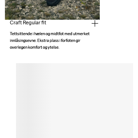
Craft Regular fit
Tettsittende i hælen og midtfot med utmerket 
Tettsittende i hælen og midtfot med utmerket 
innlåsingsevne. Ekstra plass i forfoten gir 
innlåsingsevne. Ekstra plass i forfoten gir 
overlegen komfort og ytelse.
overlegen komfort og ytelse.