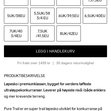
/37,5EU
5,5UK
/38 
5UK
/38EU
6UK
/39,5EU
6,5UK
/40EU
3/4 EU
7UK
/40 
7,5UK
8UK
/42EU
3/4EU
/41,5EU
LEGG I HANDLEKURV
Fri frakt over 1499 kr
30 dagers returmulighet
PRODUKTBESKRIVELSE
Løpesko i premiumklassen, bygget for verdens tøffeste 
Løpesko i premiumklassen, bygget for verdens tøffeste 
ultraløypekonkurranser. Leverer på høyeste nivå i både enklere 
ultraløypekonkurranser. Leverer på høyeste nivå i både enklere 
og mer krevende terreng.

og mer krevende terreng.

Pure Trail er en super trail løpesko utviklet for konkurranse på 
Pure Trail er en super trail løpesko utviklet for konkurranse på 