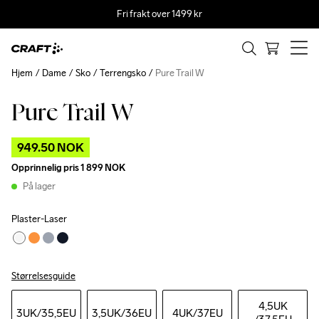
Fri frakt over 1499 kr
Hjem
Dame
Sko
Terrengsko
Pure Trail W
Pure Trail W
Outlet
949.50 NOK
Opprinnelig pris
1 899 NOK
På lager
Plaster-Laser
Størrelsesguide
4,5UK
3UK
/35,5EU
3,5UK
/36EU
4UK
/37EU