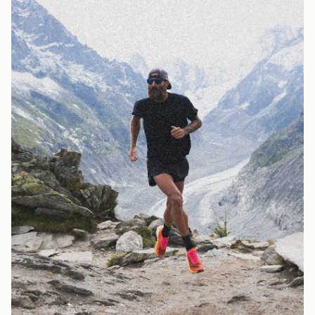
25 ½
40
6 ½
8 ½
26
40 ½
7
9
26 ½
41 ½
7 ½
9 ½
27
42
8
10
28
43 ½
9
11