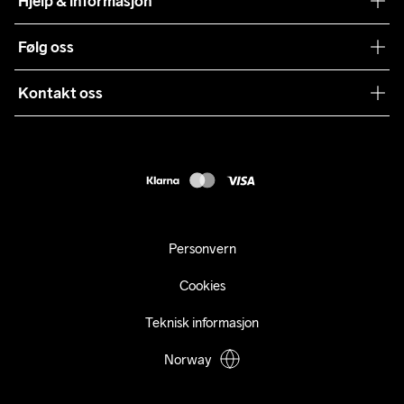
Hjelp & informasjon
Teamwear
Kundeservice
Følg oss
Bærekraft
Vilkår & Betingelser
Samarbeid
Kontakt oss
Returer
Presse
webshop@craft.no
Levering
B2B
FAQ
Tilgjengelighetserklæring
Personvern
Cookies
Teknisk informasjon
Norway