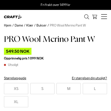
Fri frakt over 1499 kr
Hjem
Dame
Klær
Bukser
PRO Wool Merino Pant W
PRO Wool Merino Pant W
Outlet
549.50 NOK
Opprinnelig pris
1 099 NOK
Utsolgt
Størrelsesguide
Er størrelsen din utsolgt?
XS
S
M
L
XL