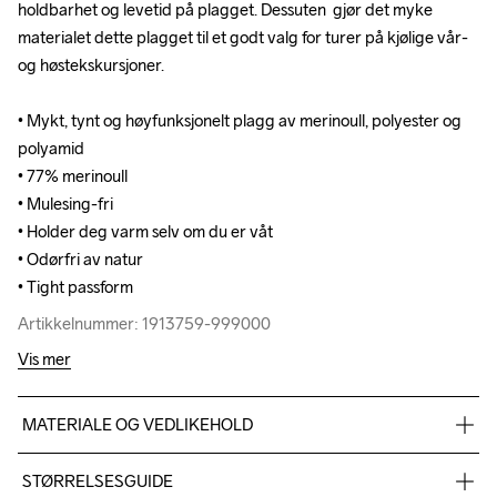
holdbarhet og levetid på plagget. Dessuten  gjør det myke 
holdbarhet og levetid på plagget. Dessuten  gjør det myke 
materialet dette plagget til et godt valg for turer på kjølige vår- 
materialet dette plagget til et godt valg for turer på kjølige vår- 
og høstekskursjoner.

og høstekskursjoner.

• Mykt, tynt og høyfunksjonelt plagg av merinoull, polyester og 
• Mykt, tynt og høyfunksjonelt plagg av merinoull, polyester og 
polyamid

polyamid

• 77% merinoull

• 77% merinoull

• Mulesing-fri

• Mulesing-fri

• Holder deg varm selv om du er våt

• Holder deg varm selv om du er våt

• Odørfri av natur

• Odørfri av natur

• Tight passform
• Tight passform
Artikkelnummer: 1913759-999000
Artikkelnummer: 1913759-999000
Vis mer
MATERIALE OG VEDLIKEHOLD
77 % Ull, 23 % Polyester
STØRRELSESGUIDE