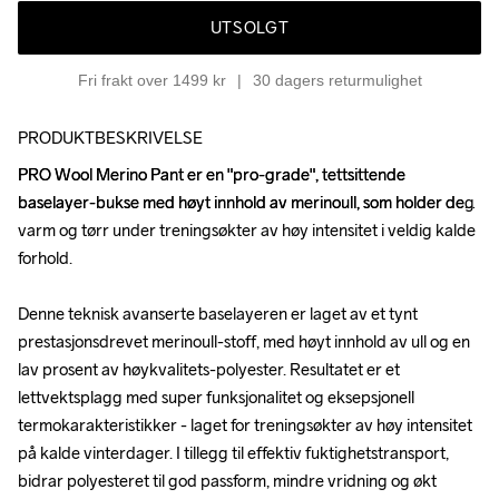
UTSOLGT
Fri frakt over 1499 kr
30 dagers returmulighet
PRODUKTBESKRIVELSE
PRO Wool Merino Pant er en "pro-grade", tettsittende 
PRO Wool Merino Pant er en "pro-grade", tettsittende 
baselayer-bukse med høyt innhold av merinoull, som holder deg 
baselayer-bukse med høyt innhold av merinoull, som holder deg 
varm og tørr under treningsøkter av høy intensitet i veldig kalde 
varm og tørr under treningsøkter av høy intensitet i veldig kalde 
forhold. 

forhold. 

Denne teknisk avanserte baselayeren er laget av et tynt 
Denne teknisk avanserte baselayeren er laget av et tynt 
prestasjonsdrevet merinoull-stoff, med høyt innhold av ull og en 
prestasjonsdrevet merinoull-stoff, med høyt innhold av ull og en 
lav prosent av høykvalitets-polyester. Resultatet er et 
lav prosent av høykvalitets-polyester. Resultatet er et 
lettvektsplagg med super funksjonalitet og eksepsjonell 
lettvektsplagg med super funksjonalitet og eksepsjonell 
termokarakteristikker - laget for treningsøkter av høy intensitet 
termokarakteristikker - laget for treningsøkter av høy intensitet 
på kalde vinterdager. I tillegg til effektiv fuktighetstransport, 
på kalde vinterdager. I tillegg til effektiv fuktighetstransport, 
bidrar polyesteret til god passform, mindre vridning og økt 
bidrar polyesteret til god passform, mindre vridning og økt 