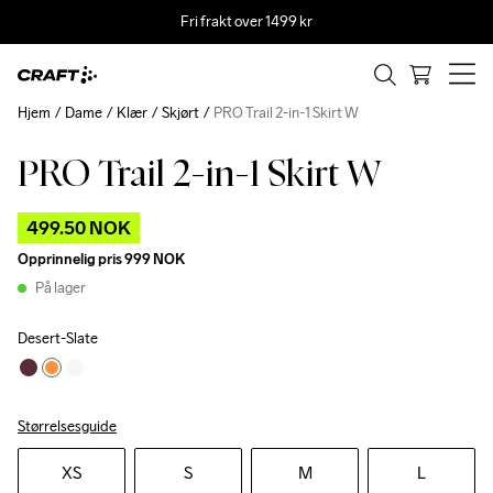
Fri frakt over 1499 kr
Hjem
Dame
Klær
Skjørt
PRO Trail 2-in-1 Skirt W
PRO Trail 2-in-1 Skirt W
Outlet
499.50 NOK
Opprinnelig pris
999 NOK
På lager
Desert-Slate
Størrelsesguide
XS
S
M
L