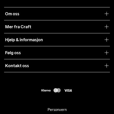
Om oss
Vår historie
Mer fra Craft
Craft Vaskeråd
Hjelp & informasjon
Teamwear
Kundeservice
Følg oss
Bærekraft
Vilkår & Betingelser
Samarbeid
Kontakt oss
Returer
Presse
webshop@craft.no
Levering
B2B
FAQ
Tilgjengelighetserklæring
Personvern