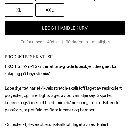
XL
XXL
LEGG I HANDLEKURV
Fri frakt over 1499 kr
30 dagers returmulighet
PRODUKTBESKRIVELSE
PRO Trail 2-in-1 Skirt er et pro-grade løpeskjørt designet for 
PRO Trail 2-in-1 Skirt er et pro-grade løpeskjørt designet for 
stiløping på høyeste nivå.

stiløping på høyeste nivå.

Løpeskjørtet har et 4-veis stretch-skallstoff laget av resirkulert 
Løpeskjørtet har et 4-veis stretch-skallstoff laget av resirkulert 
polyester, og innertights laget av polyamidjersey. Skjørtet 
polyester, og innertights laget av polyamidjersey. Skjørtet 
kommer også med et bredt midjebånd som gir en tettsittende 
kommer også med et bredt midjebånd som gir en tettsittende 
passform, teipet fald og flere lommer og hemper.

passform, teipet fald og flere lommer og hemper.

• Slitesterkt, 4-veis stretch-skallstoff laget av resirkulert 
• Slitesterkt, 4-veis stretch-skallstoff laget av resirkulert 