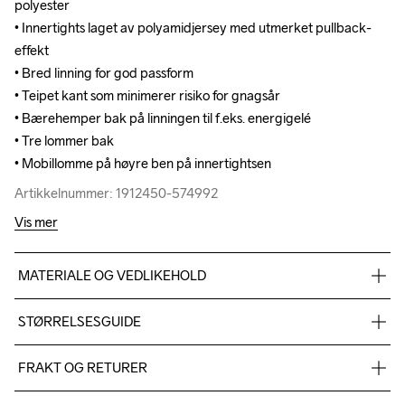
polyester

polyester

• Innertights laget av polyamidjersey med utmerket pullback-
• Innertights laget av polyamidjersey med utmerket pullback-
effekt

effekt

• Bred linning for god passform

• Bred linning for god passform

• Teipet kant som minimerer risiko for gnagsår

• Teipet kant som minimerer risiko for gnagsår

• Bærehemper bak på linningen til f.eks. energigelé

• Bærehemper bak på linningen til f.eks. energigelé

• Tre lommer bak

• Tre lommer bak

• Mobillomme på høyre ben på innertightsen
• Mobillomme på høyre ben på innertightsen
Artikkelnummer: 1912450-574992
Artikkelnummer: 1912450-574992
Vis mer
MATERIALE OG VEDLIKEHOLD
90 % Resirkulert Polyester, 10 % Elastan. Fôr: 72 % Resirkulert 
STØRRELSESGUIDE
Polyamid, 28 % Elastan
Mål (cm)
FRAKT OG RETURER
Levering av varer skjer normalt innen 2-5 virkedager. Vi 