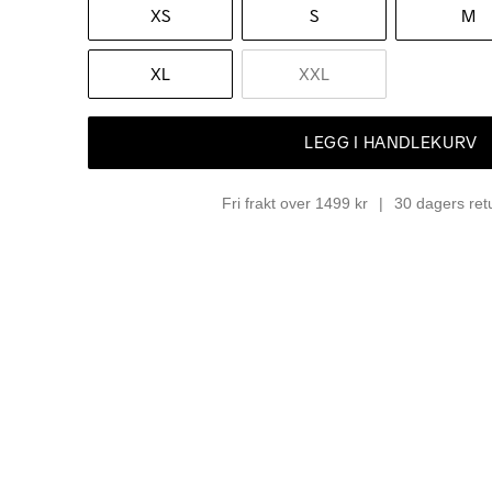
XS
S
M
XL
XXL
LEGG I HANDLEKURV
Fri frakt over 1499 kr
30 dagers ret