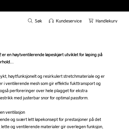
Søk
Kundeservice
Handlekurv
er en høytventilerende løpeskjørt utviklet for løping på 
er en høytventilerende løpeskjørt utviklet for løping på 
rhold.

rhold.

ykt, høytfunksjonelt og resirkulert stretchmateriale og er 
ykt, høytfunksjonelt og resirkulert stretchmateriale og er 
r i ventilerende mesh som gir effektiv fukttransport og 
r i ventilerende mesh som gir effektiv fukttransport og 
 også perforeringer over hele plagget for ekstra 
 også perforeringer over hele plagget for ekstra 
djestrikk med justerbar snor for optimal passform.

djestrikk med justerbar snor for optimal passform.

 ventilasjon 

 ventilasjon 

ende og svært lett løpekonsept for prestasjoner på det 
ende og svært lett løpekonsept for prestasjoner på det 
lette og ventilerende materialer gir overlegen funksjon, 
lette og ventilerende materialer gir overlegen funksjon, 