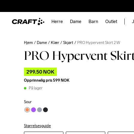
Herre
Dame
Barn
Outlet
J
Hjem
Dame
Klær
Skjørt
PRO Hypervent Skirt 2 W
PRO Hypervent Skir
299.50 NOK
Opprinnelig pris
599 NOK
På lager
Sour
Størrelsesguide