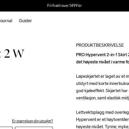
Fri frakt over 1499 kr
ournal
Guider
Outlet
PRODUKTBESKRIVELSE
t 2 W
PRO Hypervent 2-in-1 Skirt 2 
PRO Hypervent 2-in-1 Skirt 2 
det høyeste nivået i varme fo
det høyeste nivået i varme fo
Løpeskjørtet er laget av et m
Løpeskjørtet er laget av et m
utstyrt med korte innerbukse
utstyrt med korte innerbukse
god kjøleeffekt. Skjørtet har
god kjøleeffekt. Skjørtet har
ventilasjon, samt elastisk mi
ventilasjon, samt elastisk mi
Lettvektsplagg med overlegen
Lettvektsplagg med overlegen
Hypervent er et høytventiler
Hypervent er et høytventiler
Er størrelsen din utsolgt?
høyeste nivået. Tynne, myke, 
høyeste nivået. Tynne, myke, 