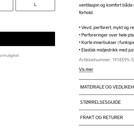
L
ventilasjon og komfort både 
ventilasjon og komfort både 
forhold.

forhold.

• Vevd, perforert, mykt og re
• Vevd, perforert, mykt og re
• Perforeringer over hele pla
• Perforeringer over hele pla
• Korte innerbukser i funksjon
• Korte innerbukser i funksjon
• Elastisk midjestrikk med ju
• Elastisk midjestrikk med ju
urmulighet
Artikkelnummer: 1914595-
Artikkelnummer: 1914595-
Vis mer
MATERIALE OG VEDLIKE
Kropp: 90 % Resirkulert Poly
STØRRELSESGUIDE
% Elastan. Fôr øvre del av 
Mål (cm)
FRAKT OG RETURER
Levering av varer skjer nor
Do Not Bleach
Størrelse
Do Not Dry 
Bryst
Do No
Un