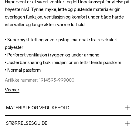
Hypervent er et svært ventilert og lett løpekonsept for ytelse på 
Hypervent er et svært ventilert og lett løpekonsept for ytelse på 
høyeste nivå. Tynne, myke, lette og pustende materialer gir 
høyeste nivå. Tynne, myke, lette og pustende materialer gir 
overlegen funksjon, ventilasjon og komfort under både harde 
overlegen funksjon, ventilasjon og komfort under både harde 
intervaller og lange økter i varme forhold.

intervaller og lange økter i varme forhold.

• Supermykt, lett og vevd ripstop-materiale fra resirkulert 
• Supermykt, lett og vevd ripstop-materiale fra resirkulert 
polyester

polyester

• Perforert ventilasjon i ryggen og under armene

• Perforert ventilasjon i ryggen og under armene

• Justerbar snøring bak i midjen for en tettsittende passform

• Justerbar snøring bak i midjen for en tettsittende passform

• Normal passform
• Normal passform
Artikkelnummer: 1914593-999000
Artikkelnummer: 1914593-999000
Vis mer
MATERIALE OG VEDLIKEHOLD
55 % Polyester, 45 % Resirkulert Polyester
STØRRELSESGUIDE
Mål (cm)