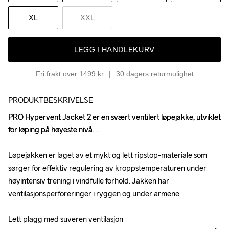
XL
XXL
LEGG I HANDLEKURV
Fri frakt over 1499 kr
30 dagers returmulighet
PRODUKTBESKRIVELSE
PRO Hypervent Jacket 2 er en svært ventilert løpejakke, utviklet 
PRO Hypervent Jacket 2 er en svært ventilert løpejakke, utviklet 
for løping på høyeste nivå.

for løping på høyeste nivå.

Løpejakken er laget av et mykt og lett ripstop-materiale som 
Løpejakken er laget av et mykt og lett ripstop-materiale som 
sørger for effektiv regulering av kroppstemperaturen under 
sørger for effektiv regulering av kroppstemperaturen under 
høyintensiv trening i vindfulle forhold. Jakken har 
høyintensiv trening i vindfulle forhold. Jakken har 
ventilasjonsperforeringer i ryggen og under armene.

ventilasjonsperforeringer i ryggen og under armene.

Lett plagg med suveren ventilasjon

Lett plagg med suveren ventilasjon
