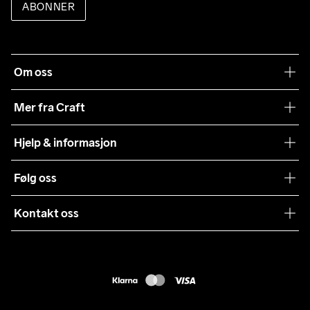
ABONNER
Om oss
Vår historie
Mer fra Craft
Craft Vaskeråd
Hjelp & informasjon
Teamwear
Kundeservice
Følg oss
Bærekraft
Vilkår & Betingelser
Samarbeid
Kontakt oss
Returer
Presse
webshop@craft.no
Levering
B2B
FAQ
Tilgjengelighetserklæring