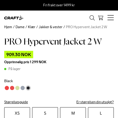
Fri frakt over 1499 kr
Hjem
Dame
Klær
Jakker & vester
PRO Hypervent Jacket 2 W
PRO Hypervent Jacket 2 W
Outlet
909.30 NOK
Opprinnelig pris
1 299 NOK
På lager
Black
Størrelsesguide
Er størrelsen din utsolgt?
XS
S
M
L