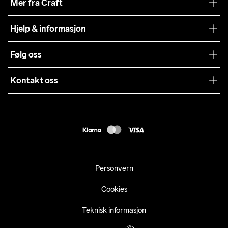
Mer fra Craft
Craft Vaskeråd
Hjelp & informasjon
Teamwear
Kundeservice
Følg oss
Bærekraft
Vilkår & Betingelser
Samarbeid
Kontakt oss
Returer
Presse
webshop@craft.no
Levering
B2B
FAQ
Tilgjengelighetserklæring
Personvern
Cookies
Teknisk informasjon