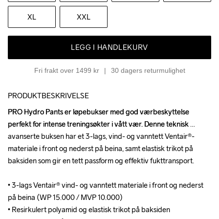
XL
XXL
LEGG I HANDLEKURV
Fri frakt over 1499 kr
30 dagers returmulighet
PRODUKTBESKRIVELSE
PRO Hydro Pants er løpebukser med god værbeskyttelse 
PRO Hydro Pants er løpebukser med god værbeskyttelse 
perfekt for intense treningsøkter i vått vær. Denne teknisk 
perfekt for intense treningsøkter i vått vær. Denne teknisk 
avanserte buksen har et 3-lags, vind- og vanntett Ventair®-
avanserte buksen har et 3-lags, vind- og vanntett Ventair®-
materiale i front og nederst på beina, samt elastisk trikot på 
materiale i front og nederst på beina, samt elastisk trikot på 
baksiden som gir en tett passform og effektiv fukttransport.

baksiden som gir en tett passform og effektiv fukttransport.

• 3-lags Ventair® vind- og vanntett materiale i front og nederst 
• 3-lags Ventair® vind- og vanntett materiale i front og nederst 
på beina (WP 15.000 / MVP 10.000)

på beina (WP 15.000 / MVP 10.000)

• Resirkulert polyamid og elastisk trikot på baksiden

• Resirkulert polyamid og elastisk trikot på baksiden
