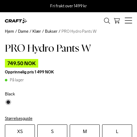
Fri frakt over 1499 kr
Hjem
Dame
Klær
Bukser
PRO Hydro Pants W
PRO Hydro Pants W
Outlet
749.50 NOK
Opprinnelig pris
1 499 NOK
På lager
Black
Størrelsesguide
XS
S
M
L