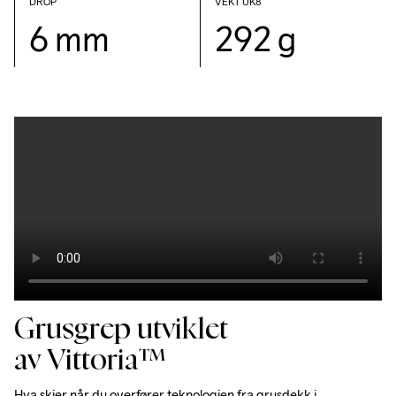
DROP 
VEKT UK8
6 mm
292 g
Grusgrep utviklet
av Vittoria™
Hva skjer når du overfører teknologien fra grusdekk i 