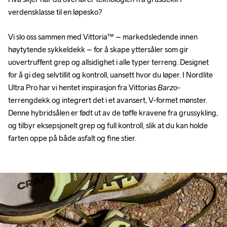
verdensklasse til en løpesko?
Vi slo oss sammen med Vittoria™ – markedsledende innen 
høytytende sykkeldekk – for å skape yttersåler som gir 
uovertruffent grep og allsidighet i alle typer terreng. Designet 
for å gi deg selvtillit og kontroll, uansett hvor du løper. I Nordlite 
Ultra Pro har vi hentet inspirasjon fra Vittorias 
Barzo
-
terrengdekk og integrert det i et avansert, V-formet mønster. 
Denne hybridsålen er født ut av de tøffe kravene fra grussykling, 
og tilbyr eksepsjonelt grep og full kontroll, slik at du kan holde 
farten oppe på både asfalt og fine stier.