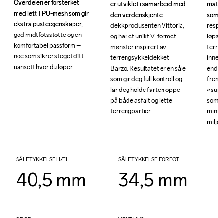
Overdelen er forsterket 
Overdelen er forsterket 
mate
mate
er utviklet i samarbeid med 
er utviklet i samarbeid med 
med lett TPU-mesh som gir 
med lett TPU-mesh som gir 
som
som
den verdenskjente 
den verdenskjente 
ekstra pusteegenskaper, 
ekstra pusteegenskaper, 
res
res
dekkprodusenten Vittoria, 
dekkprodusenten Vittoria, 
god midtfotsstøtte og en 
god midtfotsstøtte og en 
løps
løps
og har et unikt V-formet 
og har et unikt V-formet 
komfortabel passform – 
komfortabel passform – 
ter
ter
mønster inspirert av 
mønster inspirert av 
noe som sikrer steget ditt 
noe som sikrer steget ditt 
inn
inn
terrengsykkeldekket 
terrengsykkeldekket 
uansett hvor du løper.
uansett hvor du løper.
enda
enda
Barzo. Resultatet er en såle 
Barzo. Resultatet er en såle 
frem
frem
som gir deg full kontroll og 
som gir deg full kontroll og 
«sup
«sup
lar deg holde farten oppe 
lar deg holde farten oppe 
som 
som 
på både asfalt og lette 
på både asfalt og lette 
min
min
terrengpartier.
terrengpartier.
mil
mil
SÅLETYKKELSE HÆL
SÅLETYKKELSE FORFOT
40,5 mm
34,5 mm