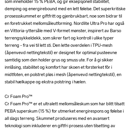
som inneholder 15 % PEBA, og gir eksepsjonell stabilitet, 
som inneholder 15 % PEBA, og gir eksepsjonell stabilitet, 
demping og energirebound med en lett følelse. Det superkritiske 
demping og energirebound med en lett følelse. Det superkritiske 
prosessskummet er giftfritt og gjenbrukbart, noe som bidrar til 
prosessskummet er giftfritt og gjenbrukbart, noe som bidrar til 
en foretrukket mellomsåleutforming. Nordlite Ultra Pro har også 
en foretrukket mellomsåleutforming. Nordlite Ultra Pro har også 
en Vittoria-yttersåle med V-formet mønster, inspirert av Barso 
en Vittoria-yttersåle med V-formet mønster, inspirert av Barso 
terrengsykkeldekk, som sikrer fart og kontroll i ulike typer 
terrengsykkeldekk, som sikrer fart og kontroll i ulike typer 
terreng - fra vei til lett sti. Den lette overdelen i TPU-mesh 
terreng - fra vei til lett sti. Den lette overdelen i TPU-mesh 
(åpenvevd nettingtekstil) er designet for optimal pusteevne 
(åpenvevd nettingtekstil) er designet for optimal pusteevne 
samtidig som den holder grus og smuss ute. For å gi sikker 
samtidig som den holder grus og smuss ute. For å gi sikker 
innlåsing, stabilitet og komfort har skoen et forsterket fôr i 
innlåsing, stabilitet og komfort har skoen et forsterket fôr i 
midtfoten, en polstret pløs i mesh (åpenvevd nettingtekstil), en 
midtfoten, en polstret pløs i mesh (åpenvevd nettingtekstil), en 
stabil hælkappe og ekstra polstring i hælen.

stabil hælkappe og ekstra polstring i hælen.

Cr Foam Pro™

Cr Foam Pro™

Cr Foam Pro™ er et ultralett mellomsåleskum som har blitt tilsatt 
Cr Foam Pro™ er et ultralett mellomsåleskum som har blitt tilsatt 
PEBA superskum (15 %) for utmerket energirespons og følelse i 
PEBA superskum (15 %) for utmerket energirespons og følelse i 
all slags terreng. Skummet produseres med en avansert 
all slags terreng. Skummet produseres med en avansert 
teknologi som inkluderer en giftfri prosess uten tilsetting av 
teknologi som inkluderer en giftfri prosess uten tilsetting av 