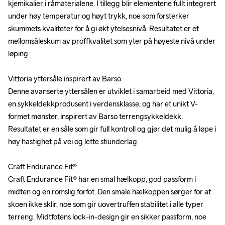
kjemikalier i råmaterialene. I tillegg blir elementene fullt integrert 
kjemikalier i råmaterialene. I tillegg blir elementene fullt integrert 
under høy temperatur og høyt trykk, noe som forsterker 
under høy temperatur og høyt trykk, noe som forsterker 
skummets kvaliteter for å gi økt ytelsesnivå. Resultatet er et 
skummets kvaliteter for å gi økt ytelsesnivå. Resultatet er et 
mellomsåleskum av proffkvalitet som yter på høyeste nivå under 
mellomsåleskum av proffkvalitet som yter på høyeste nivå under 
løping.

løping.

Vittoria yttersåle inspirert av Barso 

Vittoria yttersåle inspirert av Barso 

Denne avanserte yttersålen er utviklet i samarbeid med Vittoria, 
Denne avanserte yttersålen er utviklet i samarbeid med Vittoria, 
en sykkeldekkprodusent i verdensklasse, og har et unikt V-
en sykkeldekkprodusent i verdensklasse, og har et unikt V-
formet mønster, inspirert av Barso terrengsykkeldekk. 
formet mønster, inspirert av Barso terrengsykkeldekk. 
Resultatet er en såle som gir full kontroll og gjør det mulig å løpe i 
Resultatet er en såle som gir full kontroll og gjør det mulig å løpe i 
høy hastighet på vei og lette stiunderlag.

høy hastighet på vei og lette stiunderlag.

Craft Endurance Fit®

Craft Endurance Fit®

Craft Endurance Fit® har en smal hælkopp, god passform i 
Craft Endurance Fit® har en smal hælkopp, god passform i 
midten og en romslig forfot. Den smale hælkoppen sørger for at 
midten og en romslig forfot. Den smale hælkoppen sørger for at 
skoen ikke sklir, noe som gir uovertruffen stabilitet i alle typer 
skoen ikke sklir, noe som gir uovertruffen stabilitet i alle typer 
terreng. Midtfotens lock-in-design gir en sikker passform, noe 
terreng. Midtfotens lock-in-design gir en sikker passform, noe 