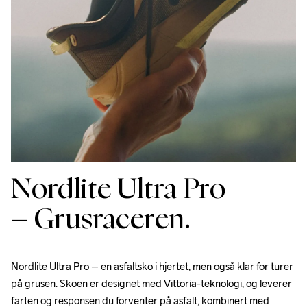
28
43 ½
9
10
28 ½
44
9 ½
10 ½
29
44 ½
10
11
29 ½
45
10 ½
11 ½
30
45 ½
11
12
30 ½
46 ½
11 ½
12 ½
Nordlite Ultra Pro
31
47
12
13
32
48 ½
13
14
– Grusraceren.
33
49 ½
14
15
Nordlite Ultra Pro – en asfaltsko i hjertet, men også klar for turer 
på grusen. Skoen er designet med Vittoria-teknologi, og leverer 
farten og responsen du forventer på asfalt, kombinert med 