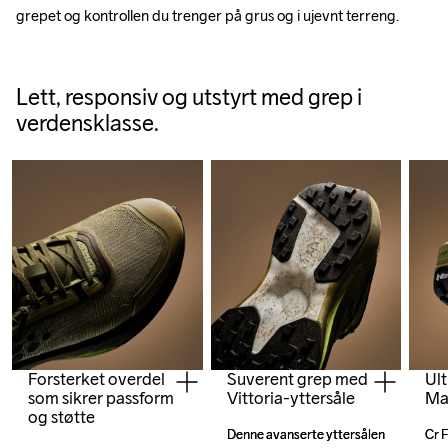
grepet og kontrollen du trenger på grus og i ujevnt terreng.
Lett, responsiv og utstyrt med grep i
verdensklasse.
Forsterket overdel
Ult
Suverent grep med
som sikrer passform
Ma
Vittoria-yttersåle
og støtte
Cr F
Cr F
Denne avanserte yttersålen 
Denne avanserte yttersålen 