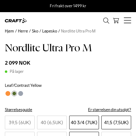
Fri frakt over 1499 kr
Hjem
Herre
Sko
Løpesko
Nordlite Ultra Pro M
Nordlite Ultra Pro M
2 099 NOK
På lager
Leaf/Contrast Yellow
Størrelsesguide
Er størrelsen din utsolgt?
39,5 (6UK)
40 (6,5UK)
40 3
/4 (7UK)
41,5 (7,5UK)