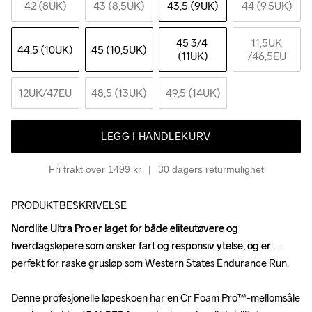
42 (8UK)
43 (8,5UK)
43,5 (9UK)
44 (9,5UK)
45 3
/4 
11,5UK
44,5 (10UK)
45 (10,5UK)
(11UK)
/46,5EU
12UK
/47EU
48,5 (13UK)
49,5 (14UK)
LEGG I HANDLEKURV
Fri frakt over 1499 kr
30 dagers returmulighet
PRODUKTBESKRIVELSE
Nordlite Ultra Pro er laget for både eliteutøvere og 
Nordlite Ultra Pro er laget for både eliteutøvere og 
hverdagsløpere som ønsker fart og responsiv ytelse, og er 
hverdagsløpere som ønsker fart og responsiv ytelse, og er 
perfekt for raske grusløp som Western States Endurance Run.

perfekt for raske grusløp som Western States Endurance Run.

Denne profesjonelle løpeskoen har en Cr Foam Pro™-mellomsåle 
Denne profesjonelle løpeskoen har en Cr Foam Pro™-mellomsåle 