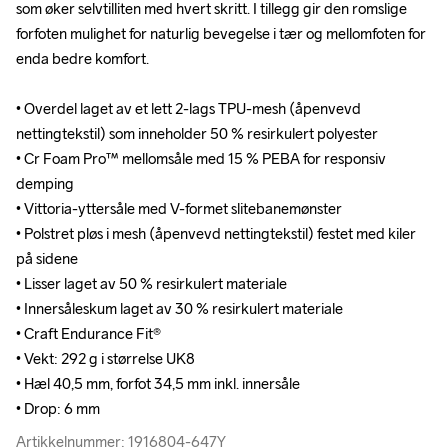
som øker selvtilliten med hvert skritt. I tillegg gir den romslige 
som øker selvtilliten med hvert skritt. I tillegg gir den romslige 
forfoten mulighet for naturlig bevegelse i tær og mellomfoten for 
forfoten mulighet for naturlig bevegelse i tær og mellomfoten for 
enda bedre komfort.

enda bedre komfort.

• Overdel laget av et lett 2-lags TPU-mesh (åpenvevd 
• Overdel laget av et lett 2-lags TPU-mesh (åpenvevd 
nettingtekstil) som inneholder 50 % resirkulert polyester

nettingtekstil) som inneholder 50 % resirkulert polyester

• Cr Foam Pro™ mellomsåle med 15 % PEBA for responsiv 
• Cr Foam Pro™ mellomsåle med 15 % PEBA for responsiv 
demping

demping

• Vittoria-yttersåle med V-formet slitebanemønster

• Vittoria-yttersåle med V-formet slitebanemønster

• Polstret pløs i mesh (åpenvevd nettingtekstil) festet med kiler 
• Polstret pløs i mesh (åpenvevd nettingtekstil) festet med kiler 
på sidene

på sidene

• Lisser laget av 50 % resirkulert materiale

• Lisser laget av 50 % resirkulert materiale

• Innersåleskum laget av 30 % resirkulert materiale

• Innersåleskum laget av 30 % resirkulert materiale

• Craft Endurance Fit® 

• Craft Endurance Fit® 

• Vekt: 292 g i størrelse UK8

• Vekt: 292 g i størrelse UK8

• Hæl 40,5 mm, forfot 34,5 mm inkl. innersåle

• Hæl 40,5 mm, forfot 34,5 mm inkl. innersåle

• Drop: 6 mm
• Drop: 6 mm
Artikkelnummer: 1916804-647Y
Artikkelnummer: 1916804-647Y