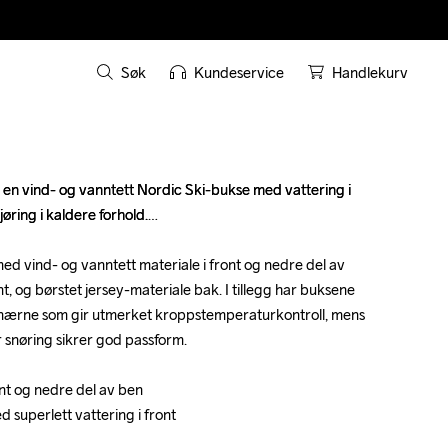
Søk
Kundeservice
Handlekurv
en vind- og vanntett Nordic Ski-bukse med vattering i 
en vind- og vanntett Nordic Ski-bukse med vattering i 
jøring i kaldere forhold.

jøring i kaldere forhold.

vind- og vanntett materiale i front og nedre del av 
vind- og vanntett materiale i front og nedre del av 
nt, og børstet jersey-materiale bak. I tillegg har buksene 
nt, og børstet jersey-materiale bak. I tillegg har buksene 
 knærne som gir utmerket kroppstemperaturkontroll, mens 
 knærne som gir utmerket kroppstemperaturkontroll, mens 
r snøring sikrer god passform.

r snøring sikrer god passform.

ont og nedre del av ben

ont og nedre del av ben

 superlett vattering i front

 superlett vattering i front
