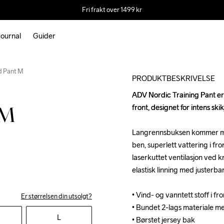
Fri frakt over 1499 kr
ournal
Guider
Outlet
d Pant M
PRODUKTBESKRIVELSE
ADV Nordic Training Pant er 
ADV Nordic Training Pant er 
front, designet for intens skik
front, designet for intens skik
 M
Langrennsbuksen kommer med 
Langrennsbuksen kommer med 
ben, superlett vattering i fro
ben, superlett vattering i fro
laserkuttet ventilasjon ved
laserkuttet ventilasjon ved
elastisk linning med justerba
elastisk linning med justerba
• Vind- og vanntett stoff i fr
• Vind- og vanntett stoff i fr
Er størrelsen din utsolgt?
• Bundet 2-lags materiale med
• Bundet 2-lags materiale med
L
• Børstet jersey bak

• Børstet jersey bak
