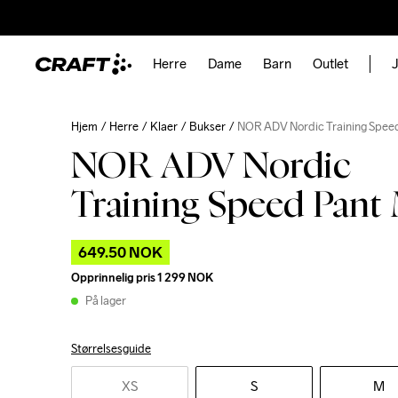
Herre
Dame
Barn
Outlet
J
Hjem
Herre
Klaer
Bukser
NOR ADV Nordic Training Spee
NOR ADV Nordic
Training Speed Pant
649.50 NOK
Opprinnelig pris
1 299 NOK
På lager
Størrelsesguide
XS
S
M