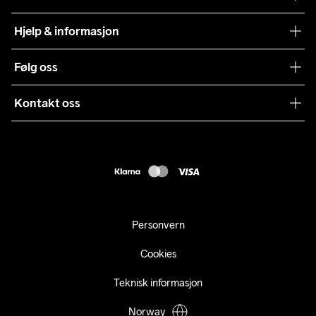
Craft Vaskeråd
Hjelp & informasjon
Teamwear
Kundeservice
Følg oss
Bærekraft
Vilkår & Betingelser
Samarbeid
Kontakt oss
Returer
Presse
webshop@craft.no
Levering
B2B
FAQ
Tilgjengelighetserklæring
Personvern
Cookies
Teknisk informasjon
Norway