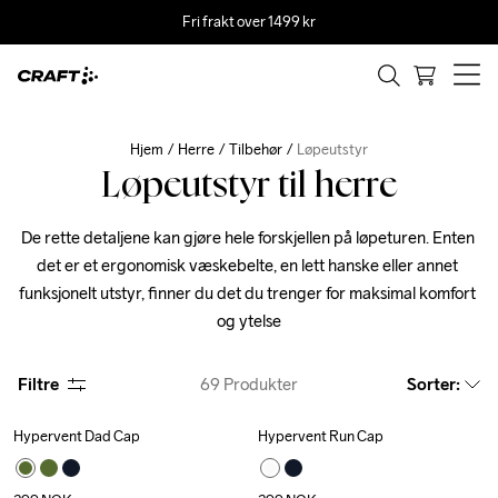
Fri frakt over 1499 kr
Hjem
Herre
Tilbehør
Løpeutstyr
Løpeutstyr til herre
De rette detaljene kan gjøre hele forskjellen på løpeturen. Enten 
det er et ergonomisk væskebelte, en lett hanske eller annet 
funksjonelt utstyr, finner du det du trenger for maksimal komfort 
og ytelse
Filtre
69
Produkter
Sorter
:
Hypervent Dad Cap
Hypervent Run Cap