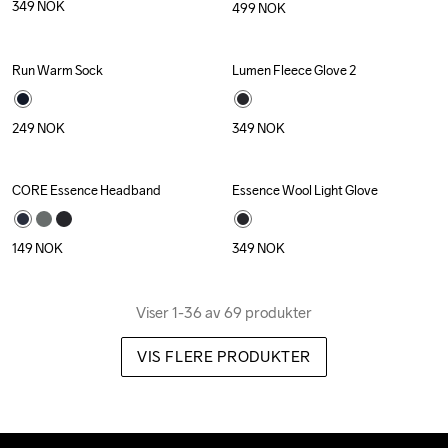
349
NOK
499
NOK
Run Warm Sock
Lumen Fleece Glove 2
Recycled
249
NOK
349
NOK
CORE Essence Headband
Essence Wool Light Glove
149
NOK
349
NOK
Viser 1-36 av 69 produkter
VIS FLERE PRODUKTER