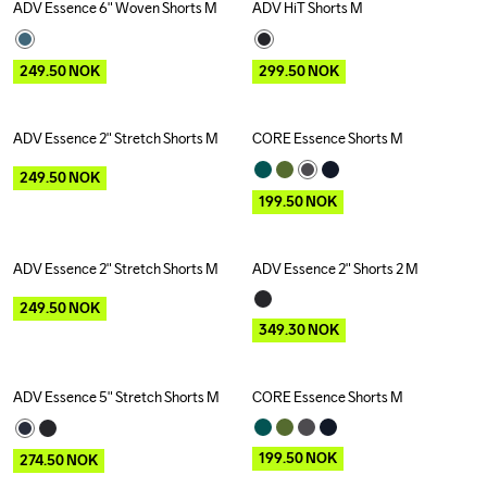
ADV Essence 6" Woven Shorts M
ADV HiT Shorts M
Outlet
Outlet
249.50
NOK
299.50
NOK
ADV Essence 2" Stretch Shorts M
CORE Essence Shorts M
Outlet
Outlet
249.50
NOK
199.50
NOK
ADV Essence 2" Stretch Shorts M
ADV Essence 2" Shorts 2 M
Outlet
Outlet
249.50
NOK
349.30
NOK
ADV Essence 5" Stretch Shorts M
CORE Essence Shorts M
Outlet
Outlet
199.50
NOK
274.50
NOK