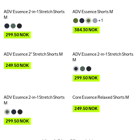
ADV Essence 2-in-1 Stretch Shorts 
ADV Essence Shorts M
Outlet
Outlet
M
+ 
1
384.30
NOK
299.50
NOK
ADV Essence 2" Stretch Shorts M
ADV Essence 2-in-1 Stretch Shorts 
Outlet
Outlet
M
249.50
NOK
299.50
NOK
ADV Essence 2-in-1 Stretch Shorts 
Core Essence Relaxed Shorts M
Outlet
Outlet
M
249.50
NOK
299.50
NOK