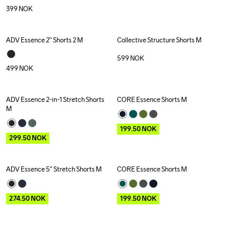
399
NOK
ADV Essence 2" Shorts 2 M
Collective Structure Shorts M
599
NOK
499
NOK
ADV Essence 2-in-1 Stretch Shorts 
CORE Essence Shorts M
Outlet
Outlet
M
199.50
NOK
299.50
NOK
ADV Essence 5" Stretch Shorts M
CORE Essence Shorts M
Outlet
Outlet
274.50
NOK
199.50
NOK