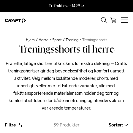
Fri frakt over 1499 kr
Hjem
Herre
Sport
Trening
Treningsshorts
Treningsshorts til herre
Fra lette, luftige shortser til knickers for ekstra dekning – Crafts 
treningsshortser gir deg bevegelsesfrihet og komfort uansett 
aktivitet. Velg mellom løstsittende modeller, shorts med 
innertights eller mer tettsittende varianter, alle med 
fukttransporterende materialer som holder deg tørr og 
komfortabel. Ideelle for både innetrening og utendørs økter i 
varierende temperaturer.
Filtre
39
Produkter
Sorter
: