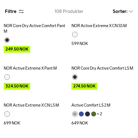
Filtre
108
Produkter
Sorter
:
NOR Core Dry Active Comfort Pant 
NOR Active Extreme X CN SS M
Outlet
M
599
NOK
249.50
NOK
NOR Active Extreme X Pant M
NOR Core Dry Active Comfort LS M
Outlet
Outlet
324.50
NOK
274.50
NOK
NOR Active Extreme X CN LS M
Active Comfort LS 2 M
+ 
2
699
NOK
649
NOK