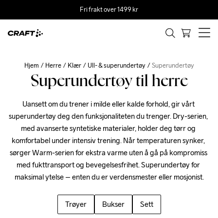
Fri frakt over 1499 kr
Hjem
Herre
Klær
Ull- & superundertøy
Superundertøy
Superundertøy til herre
Uansett om du trener i milde eller kalde forhold, gir vårt 
superundertøy deg den funksjonaliteten du trenger. Dry-serien, 
med avanserte syntetiske materialer, holder deg tørr og 
komfortabel under intensiv trening. Når temperaturen synker, 
sørger Warm-serien for ekstra varme uten å gå på kompromiss 
med fukttransport og bevegelsesfrihet. Superundertøy for 
maksimal ytelse – enten du er verdensmester eller mosjonist.
Trøyer
Bukser
Sett