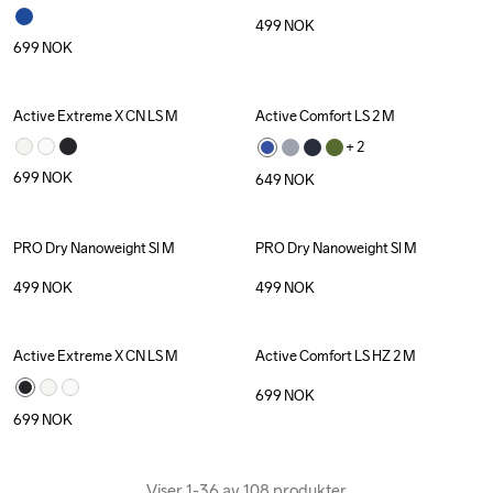
499
NOK
699
NOK
Active Extreme X CN LS M
Active Comfort LS 2 M
+ 
2
699
NOK
649
NOK
PRO Dry Nanoweight Sl M
PRO Dry Nanoweight Sl M
Recycled
Recycled
499
NOK
499
NOK
Active Extreme X CN LS M
Active Comfort LS HZ 2 M
699
NOK
699
NOK
Viser 1-36 av 108 produkter