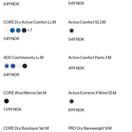
549
NOK
649
NOK
CORE Dry Active Comfort Ls M
Active Comfort SS 2 M
+ 
7
549
NOK
549
NOK
ADV Cool Intensity Ls M
Active Comfort Pants 2 M
499
NOK
649
NOK
CORE Wool Merino Set M
Active Extreme X Wind SS M
Recycled
1 599
NOK
899
NOK
CORE Dry Baselayer Set M
PRO Dry Nanoweight Sl M
Recycled