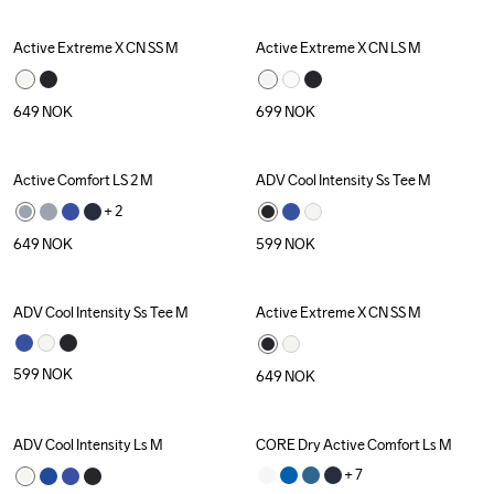
Active Extreme X CN SS M
Active Extreme X CN LS M
Recycled
649
NOK
699
NOK
Active Comfort LS 2 M
ADV Cool Intensity Ss Tee M
+ 
2
649
NOK
599
NOK
ADV Cool Intensity Ss Tee M
Active Extreme X CN SS M
Recycled
599
NOK
649
NOK
ADV Cool Intensity Ls M
CORE Dry Active Comfort Ls M
+ 
7