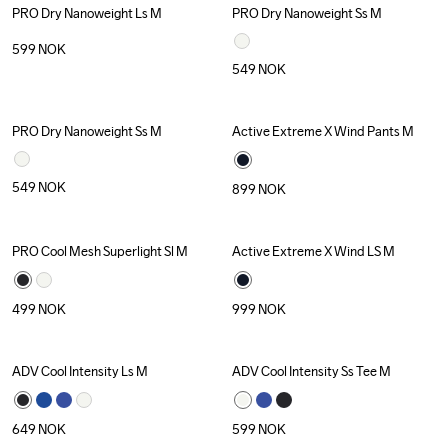
PRO Dry Nanoweight Ls M
PRO Dry Nanoweight Ss M
Recycled
599
NOK
549
NOK
PRO Dry Nanoweight Ss M
Active Extreme X Wind Pants M
Recycled
Recycled
549
NOK
899
NOK
PRO Cool Mesh Superlight Sl M
Active Extreme X Wind LS M
Recycled
499
NOK
999
NOK
ADV Cool Intensity Ls M
ADV Cool Intensity Ss Tee M
649
NOK
599
NOK