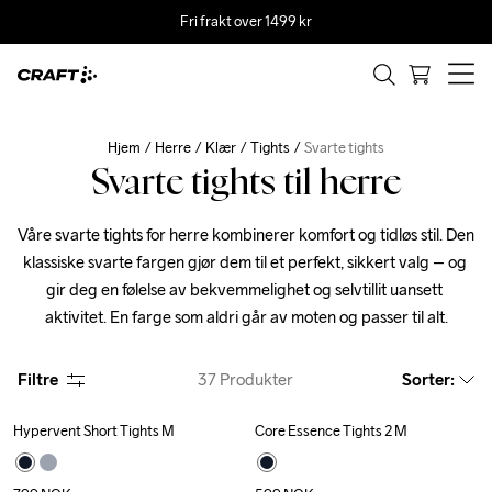
Fri frakt over 1499 kr
Hjem
Herre
Klær
Tights
Svarte tights
Svarte tights til herre
Våre svarte tights for herre kombinerer komfort og tidløs stil. Den 
klassiske svarte fargen gjør dem til et perfekt, sikkert valg – og 
gir deg en følelse av bekvemmelighet og selvtillit uansett 
aktivitet. En farge som aldri går av moten og passer til alt.
Filtre
37
Produkter
Sorter
:
Hypervent Short Tights M
Core Essence Tights 2 M