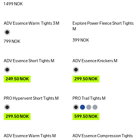
1 499
NOK
ADV Essence Warm  Tights 3 M
Explore Power Fleece Short Tights 
M
399
NOK
799
NOK
ADV Essence Short Tights M
ADV Essence Knickers M
Outlet
Recycled
Outlet
Recycled
249.50
NOK
299.50
NOK
PRO Hypervent Short Tights M
PRO Trail Tights M
Outlet
Outlet
299.50
NOK
599.50
NOK
ADV Essence Warm Tights M
ADV Essence Compression Tights 
Outlet
Outlet
Recycled