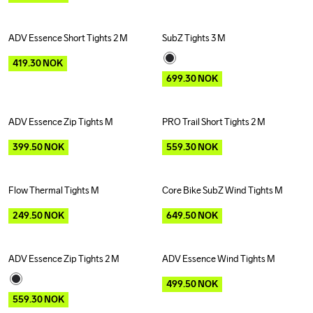
ADV Essence Short Tights 2 M
SubZ Tights 3 M
Outlet
Outlet
419.30
NOK
699.30
NOK
ADV Essence Zip Tights M
PRO Trail Short Tights 2 M
Outlet
Outlet
399.50
NOK
559.30
NOK
Flow Thermal Tights M
Core Bike SubZ Wind Tights M
Outlet
Outlet
Recycled
249.50
NOK
649.50
NOK
ADV Essence Zip Tights 2 M
ADV Essence Wind Tights M
Outlet
Outlet
499.50
NOK
559.30
NOK