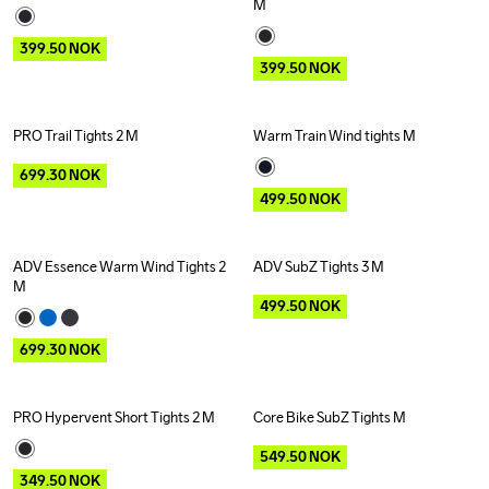
M
399.50
NOK
399.50
NOK
PRO Trail Tights 2 M
Warm Train Wind tights M
Outlet
Outlet
699.30
NOK
499.50
NOK
ADV Essence Warm Wind Tights 2 
ADV SubZ Tights 3 M
Outlet
Outlet
M
499.50
NOK
699.30
NOK
PRO Hypervent Short Tights 2 M
Core Bike SubZ Tights M
Outlet
Outlet
Recycled
549.50
NOK
349.50
NOK