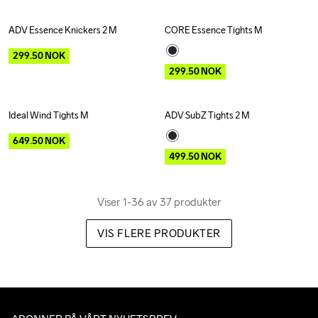
ADV Essence Knickers 2 M
CORE Essence Tights M
Outlet
Outlet
299.50
NOK
299.50
NOK
Ideal Wind Tights M
ADV SubZ Tights 2 M
Outlet
Recycled
Outlet
649.50
NOK
499.50
NOK
Viser 1-36 av 37 produkter
VIS FLERE PRODUKTER