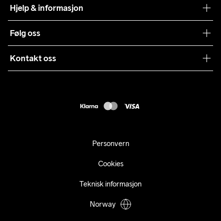
Craft Vaskeråd
Hjelp & informasjon
Teamwear
Kundeservice
Følg oss
Bærekraft
Vilkår & Betingelser
Samarbeid
Kontakt oss
Returer
Presse
webshop@craft.no
Levering
B2B
FAQ
Tilgjengelighetserklæring
Personvern
Cookies
Teknisk informasjon
Norway