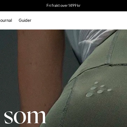
Fri frakt over 1499 kr
ournal
Guider
n som