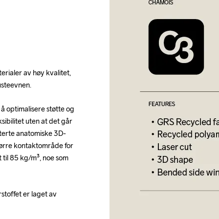
erialer av høy kvalitet, 
usteevnen.
 optimalisere støtte og 
ibilitet uten at det går 
terte anatomiske 3D-
tørre kontaktområde for 
 til 85 kg/m³, noe som 
toffet er laget av 