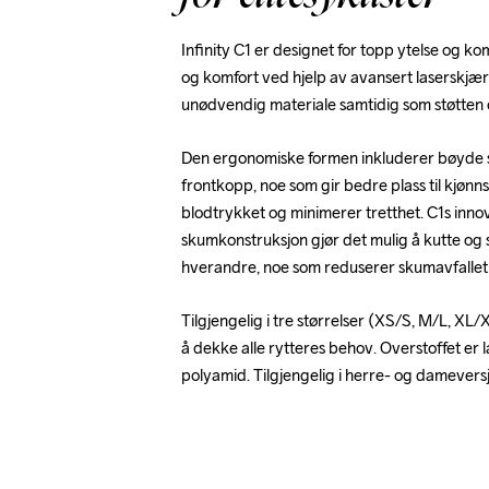
Infinity C1 er designet for topp ytelse og ko
og komfort ved hjelp av avansert laserskjæri
unødvendig materiale samtidig som støtten 
Den ergonomiske formen inkluderer bøyde s
frontkopp, noe som gir bedre plass til kjønn
blodtrykket og minimerer tretthet. C1s innov
skumkonstruksjon gjør det mulig å kutte og
hverandre, noe som reduserer skumavfalle
Tilgjengelig i tre størrelser (XS/S, M/L, XL/X
å dekke alle rytteres behov. Overstoffet er l
polyamid. Tilgjengelig i herre- og damevers