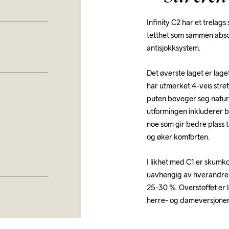
Infinity C2 har et trela
tetthet som sammen absor
antisjokksystem.
Det øverste laget er laget
har utmerket 4-veis stret
puten beveger seg natur
utformingen inkluderer b
noe som gir bedre plass t
og øker komforten.
I likhet med C1 er skumko
uavhengig av hverandre,
25-30 %. Overstoffet er la
herre- og dameversjoner