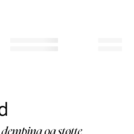
d
 demping og støtte