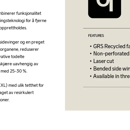
mbinerer funksjonalitet 
ngsteknologi for å fjerne 
opprettholdes.
idevinger og en preget 
sorganene, reduserer 
ative todelte 
 skjære uavhengig av 
t med 25-30 %.
XL) med ulik tetthet for 
aget av resirkulert 
joner.