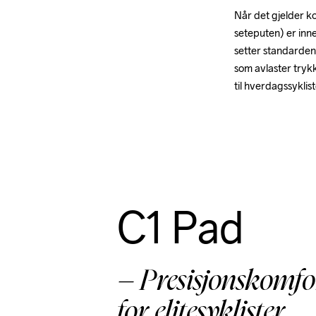
Når det gjelder ko
seteputen) er inne
setter standarden
som avlaster trykk
til hverdagssyklist
C1 Pad
– Presisjonskomfo
for elitesyklister