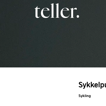
teller.
Sykkelp
Sykling