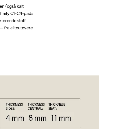
n (også kalt 
nfinity C1-C4-pads 
terende stoff 
– fra eliteutøvere 