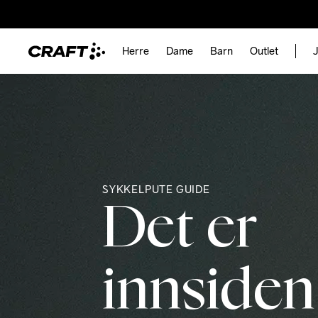
Herre
Dame
Barn
Outlet
J
SYKKELPUTE GUIDE
Det er
innside