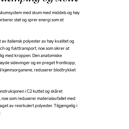
gs skumsystem med skum med middels og høy 
berer støt og sprer energi som et 
 av italiensk polyester av høy kvalitet og 
ch og fukttransport, noe som sikrer at 
lig med kroppen. Den anatomiske 
øyde sidevinger og en preget frontkopp, 
il kjønnsorganene, reduserer blodtrykket 
nstruksjonen i C2 kuttet og skåret 
 noe som reduserer materialavfallet med 
get av resirkulert polyester. Tilgjengelig i 
.