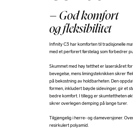
– God komfort
og fleksibilitet
Infinity C3 har komforten til tradisjonelle mat
med et perforert førstelag som forbedrer p
Skummet med høy tetthet er laserskåret for å
bevegelse, mens limingsteknikken sikrer fleks
på bekostning av holdbarheten. Den oppda
formen, inkludert bøyde sidevinger, gir et s
bedre komfort. I tillegg er skumtettheten økt
sikrer overlegen demping på lange turer.
Tilgjengelig i herre- og dameversjoner. Overs
resirkulert polyamid.