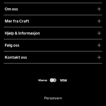
Om oss
Vår historie
Mer fra Craft
Craft Vaskeråd
Hjelp & informasjon
Teamwear
Kundeservice
Følg oss
Bærekraft
Vilkår & Betingelser
Samarbeid
Kontakt oss
Returer
Presse
webshop@craft.no
Levering
B2B
FAQ
Tilgjengelighetserklæring
Personvern