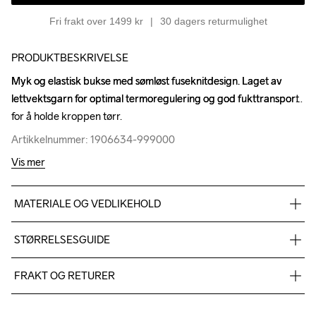
Fri frakt over 1499 kr
30 dagers returmulighet
PRODUKTBESKRIVELSE
Myk og elastisk bukse med sømløst fuseknitdesign. Laget av 
Myk og elastisk bukse med sømløst fuseknitdesign. Laget av 
lettvektsgarn for optimal termoregulering og god fukttransport 
lettvektsgarn for optimal termoregulering og god fukttransport 
for å holde kroppen tørr.
for å holde kroppen tørr.
Artikkelnummer: 1906634-999000
Artikkelnummer: 1906634-999000
Vis mer
MATERIALE OG VEDLIKEHOLD
67% Polyester 31% Polyamide 2% Elastane
STØRRELSESGUIDE
FRAKT OG RETURER
Size -
Year
Chest
Hip
Lower
Inside
Sleev
Year
hip
leg
lengt
Levering av varer skjer normalt innen 2-5 virkedager. Vi 