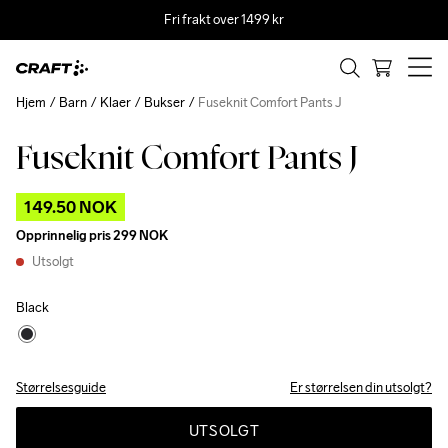
Fri frakt over 1499 kr
Hjem
Barn
Klaer
Bukser
Fuseknit Comfort Pants J
Fuseknit Comfort Pants J
Outlet
149.50 NOK
Opprinnelig pris
299 NOK
Utsolgt
Black
Størrelsesguide
Er størrelsen din utsolgt?
UTSOLGT