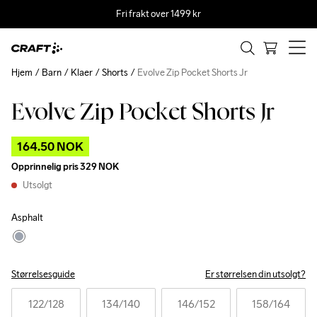
Fri frakt over 1499 kr
Hjem
Barn
Klaer
Shorts
Evolve Zip Pocket Shorts Jr
Evolve Zip Pocket Shorts Jr
Outlet
164.50 NOK
Opprinnelig pris
329 NOK
Utsolgt
Asphalt
Størrelsesguide
Er størrelsen din utsolgt?
122
/128
134
/140
146
/152
158
/164