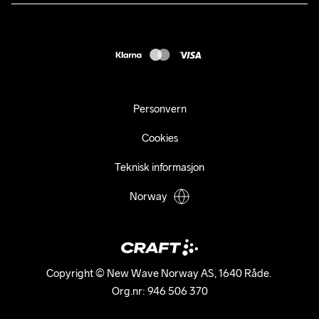
Presse
webshop@craft.no
Levering
B2B
FAQ
Tilgjengelighetserklæring
Personvern
Cookies
Teknisk informasjon
Norway
Copyright © New Wave Norway AS, 1640 Råde. 

Org.nr: 946 506 370