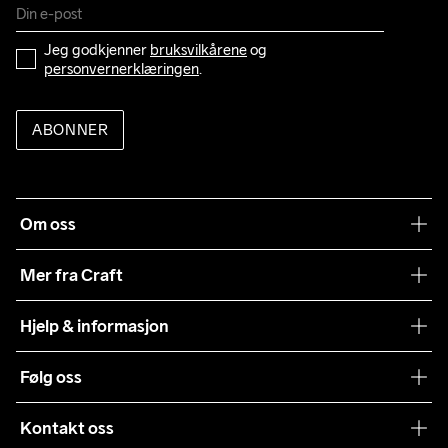
12
158/164
12-
82
69
87
77
68
Jeg godkjenner 
bruksvilkårene
 og 
14
personvernerklæringen
.
ABONNER
Om oss
Vår historie
Mer fra Craft
Craft Vaskeråd
Hjelp & informasjon
Teamwear
Kundeservice
Følg oss
Bærekraft
Vilkår & Betingelser
Samarbeid
Kontakt oss
Returer