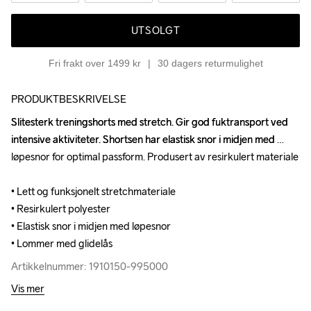
UTSOLGT
Fri frakt over 1499 kr
30 dagers returmulighet
PRODUKTBESKRIVELSE
Slitesterk treningshorts med stretch. Gir god fuktransport ved 
Slitesterk treningshorts med stretch. Gir god fuktransport ved 
intensive aktiviteter. Shortsen har elastisk snor i midjen med 
intensive aktiviteter. Shortsen har elastisk snor i midjen med 
løpesnor for optimal passform. Produsert av resirkulert materiale

løpesnor for optimal passform. Produsert av resirkulert materiale

• Lett og funksjonelt stretchmateriale

• Lett og funksjonelt stretchmateriale

• Resirkulert polyester

• Resirkulert polyester

• Elastisk snor i midjen med løpesnor

• Elastisk snor i midjen med løpesnor

• Lommer med glidelås
• Lommer med glidelås
Artikkelnummer: 1910150-995000
Artikkelnummer: 1910150-995000
Vis mer