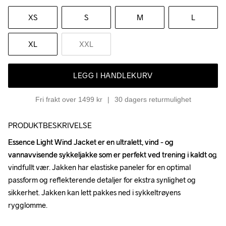
XS
S
M
L
XL
XXL
LEGG I HANDLEKURV
Fri frakt over 1499 kr
30 dagers returmulighet
PRODUKTBESKRIVELSE
Essence Light Wind Jacket er en ultralett, vind - og 
Essence Light Wind Jacket er en ultralett, vind - og 
vannavvisende sykkeljakke som er perfekt ved trening i kaldt og 
vannavvisende sykkeljakke som er perfekt ved trening i kaldt og 
vindfullt vær. Jakken har elastiske paneler for en optimal 
vindfullt vær. Jakken har elastiske paneler for en optimal 
passform og reflekterende detaljer for ekstra synlighet og 
passform og reflekterende detaljer for ekstra synlighet og 
sikkerhet. Jakken kan lett pakkes ned i sykkeltrøyens 
sikkerhet. Jakken kan lett pakkes ned i sykkeltrøyens 
rygglomme.

rygglomme.
