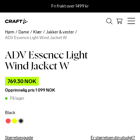
Fri frakt over 1499 kr
Hjem
Dame
Klær
Jakker & vester
ADV Essence Light Wind Jacket W
ADV Essence Light
Outlet
Recycled
Wind Jacket W
769.30 NOK
Opprinnelig pris
1 099 NOK
På lager
Black
Størrelsesguide
Er størrelsen din utsolgt?