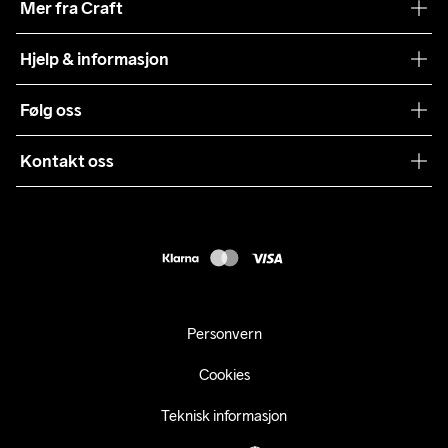
Mer fra Craft
Craft Vaskeråd
Hjelp & informasjon
Teamwear
Kundeservice
Følg oss
Bærekraft
Vilkår & Betingelser
Samarbeid
Kontakt oss
Returer
Presse
webshop@craft.no
Levering
B2B
FAQ
Tilgjengelighetserklæring
Personvern
Cookies
Teknisk informasjon