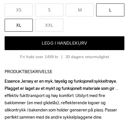
XS
S
M
L
XL
XXL
LEGG I HANDLEKURV
Fri frakt over 1499 kr
30 dagers returmulighet
PRODUKTBESKRIVELSE
Essence Jersey er en myk, tøyelig og funksjonell sykkeltrøye. 
Essence Jersey er en myk, tøyelig og funksjonell sykkeltrøye. 
Plagget er laget av et mykt og funksjonelt materiale som gir 
Plagget er laget av et mykt og funksjonelt materiale som gir 
effektiv fukttransport og høy komfort. Utstyrt med fire 
effektiv fukttransport og høy komfort. Utstyrt med fire 
baklommer (en med glidelås), reflekterende logoer og 
baklommer (en med glidelås), reflekterende logoer og 
silikontrykk i bakenden som holder genseren på plass. Passer 
silikontrykk i bakenden som holder genseren på plass. Passer 
perfekt sammen med de andre sykkelplaggene dine.

perfekt sammen med de andre sykkelplaggene dine.
