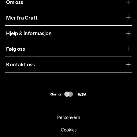
Om oss
Vår historie
Mer fra Craft
Craft Vaskeråd
Hjelp & informasjon
Teamwear
Kundeservice
Følg oss
Bærekraft
Vilkår & Betingelser
Samarbeid
Kontakt oss
Returer
Presse
webshop@craft.no
Levering
B2B
FAQ
Tilgjengelighetserklæring
Personvern
Cookies