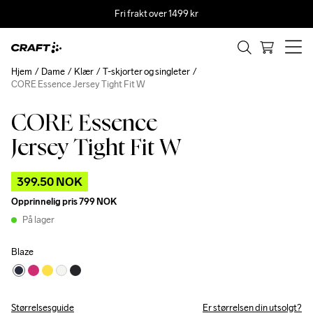
Fri frakt over 1499 kr
Hjem
Dame
Klær
T-skjorter og singleter
CORE Essence Jersey Tight Fit W
CORE Essence
Outlet
Jersey Tight Fit W
399.50 NOK
Opprinnelig pris
799 NOK
På lager
Blaze
Størrelsesguide
Er størrelsen din utsolgt?