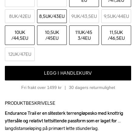
EU
/41,5EU
8UK
/42EU
8,5UK
/43EU
9UK
/43,5EU
9,5UK
/44EU
10UK
10,5UK
11UK
/45 
11,5UK
/44,5EU
/45EU
3/4EU
/46,5EU
12UK
/47EU
LEGG I HANDLEKURV
Fri frakt over 1499 kr
30 dagers returmulighet
PRODUKTBESKRIVELSE
Endurance Trail er en slitesterk terrengløpesko med knottrig 
Endurance Trail er en slitesterk terrengløpesko med knottrig 
yttersåle og relativt tettsittende passform som er laget for 
yttersåle og relativt tettsittende passform som er laget for 
langdistanseløping på primært lette stiunderlag.

langdistanseløping på primært lette stiunderlag.
