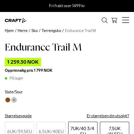
Fri frakt over 1499 kr
Hjem
Herre
Sko
Terrengsko
Endurance Trail M
Endurance Trail M
Outlet
1 259.30 NOK
Opprinnelig pris
1 799 NOK
På lager
Slate/Sour
Størrelsesguide
Er størrelsen din utsolgt?
7UK
/40 3/4 
7,5UK
6UK
/39,5EU
6,5UK
/40EU