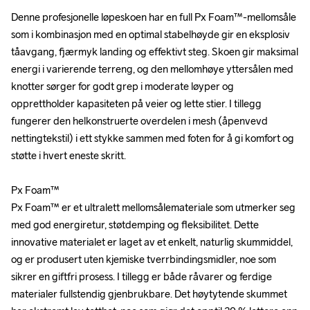
Denne profesjonelle løpeskoen har en full Px Foam™-mellomsåle 
Denne profesjonelle løpeskoen har en full Px Foam™-mellomsåle 
som i kombinasjon med en optimal stabelhøyde gir en eksplosiv 
som i kombinasjon med en optimal stabelhøyde gir en eksplosiv 
tåavgang, fjærmyk landing og effektivt steg. Skoen gir maksimal 
tåavgang, fjærmyk landing og effektivt steg. Skoen gir maksimal 
energi i varierende terreng, og den mellomhøye yttersålen med 
energi i varierende terreng, og den mellomhøye yttersålen med 
knotter sørger for godt grep i moderate løyper og 
knotter sørger for godt grep i moderate løyper og 
opprettholder kapasiteten på veier og lette stier. I tillegg 
opprettholder kapasiteten på veier og lette stier. I tillegg 
fungerer den helkonstruerte overdelen i mesh (åpenvevd 
fungerer den helkonstruerte overdelen i mesh (åpenvevd 
nettingtekstil) i ett stykke sammen med foten for å gi komfort og 
nettingtekstil) i ett stykke sammen med foten for å gi komfort og 
støtte i hvert eneste skritt. 

støtte i hvert eneste skritt. 

Px Foam™

Px Foam™

Px Foam™ er et ultralett mellomsålemateriale som utmerker seg 
Px Foam™ er et ultralett mellomsålemateriale som utmerker seg 
med god energiretur, støtdemping og fleksibilitet. Dette 
med god energiretur, støtdemping og fleksibilitet. Dette 
innovative materialet er laget av et enkelt, naturlig skummiddel, 
innovative materialet er laget av et enkelt, naturlig skummiddel, 
og er produsert uten kjemiske tverrbindingsmidler, noe som 
og er produsert uten kjemiske tverrbindingsmidler, noe som 
sikrer en giftfri prosess. I tillegg er både råvarer og ferdige 
sikrer en giftfri prosess. I tillegg er både råvarer og ferdige 
materialer fullstendig gjenbrukbare. Det høytytende skummet 
materialer fullstendig gjenbrukbare. Det høytytende skummet 