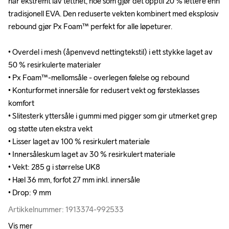
har ekstremt lav tetthet, noe som gjør det opptil 20 % lettere enn 
har ekstremt lav tetthet, noe som gjør det opptil 20 % lettere enn 
tradisjonell EVA. Den reduserte vekten kombinert med eksplosiv 
tradisjonell EVA. Den reduserte vekten kombinert med eksplosiv 
rebound gjør Px Foam™ perfekt for alle løpeturer.

rebound gjør Px Foam™ perfekt for alle løpeturer.

• Overdel i mesh (åpenvevd nettingtekstil) i ett stykke laget av 
• Overdel i mesh (åpenvevd nettingtekstil) i ett stykke laget av 
50 % resirkulerte materialer

50 % resirkulerte materialer

• Px Foam™-mellomsåle - overlegen følelse og rebound

• Px Foam™-mellomsåle - overlegen følelse og rebound

• Konturformet innersåle for redusert vekt og førsteklasses 
• Konturformet innersåle for redusert vekt og førsteklasses 
komfort

komfort

• Slitesterk yttersåle i gummi med pigger som gir utmerket grep 
• Slitesterk yttersåle i gummi med pigger som gir utmerket grep 
og støtte uten ekstra vekt

og støtte uten ekstra vekt

• Lisser laget av 100 % resirkulert materiale

• Lisser laget av 100 % resirkulert materiale

• Innersåleskum laget av 30 % resirkulert materiale

• Innersåleskum laget av 30 % resirkulert materiale

• Vekt: 285 g i størrelse UK8

• Vekt: 285 g i størrelse UK8

• Hæl 36 mm, forfot 27 mm inkl. innersåle

• Hæl 36 mm, forfot 27 mm inkl. innersåle

• Drop: 9 mm
• Drop: 9 mm
Artikkelnummer: 1913374-992533
Artikkelnummer: 1913374-992533
Vis mer