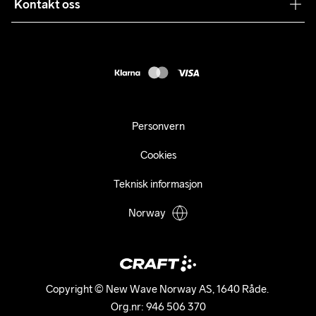
Samarbeid
Kontakt oss
Returer
Presse
webshop@craft.no
Levering
B2B
FAQ
Tilgjengelighetserklæring
Personvern
Cookies
Teknisk informasjon
Norway
Copyright © New Wave Norway AS, 1640 Råde. 

Org.nr: 946 506 370