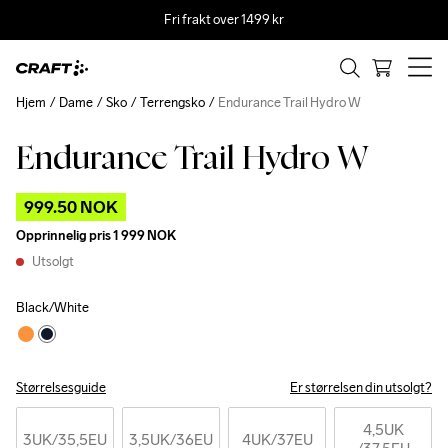
Fri frakt over 1499 kr
Hjem
Dame
Sko
Terrengsko
Endurance Trail Hydro W
Endurance Trail Hydro W
Outlet
999.50 NOK
Opprinnelig pris
1 999 NOK
Utsolgt
Black/White
Størrelsesguide
Er størrelsen din utsolgt?
4,5UK
3UK
/35,5EU
3,5UK
/36EU
4UK
/37EU