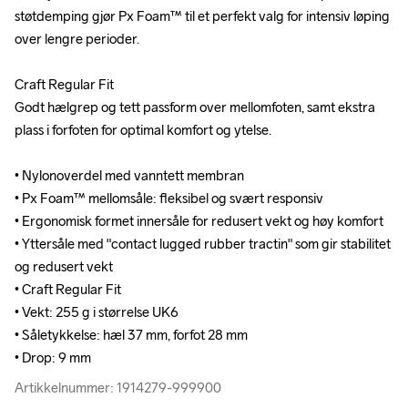
støtdemping gjør Px Foam™ til et perfekt valg for intensiv løping 
støtdemping gjør Px Foam™ til et perfekt valg for intensiv løping 
over lengre perioder.

over lengre perioder.

Craft Regular Fit

Craft Regular Fit

Godt hælgrep og tett passform over mellomfoten, samt ekstra 
Godt hælgrep og tett passform over mellomfoten, samt ekstra 
plass i forfoten for optimal komfort og ytelse.

plass i forfoten for optimal komfort og ytelse.

• Nylonoverdel med vanntett membran

• Nylonoverdel med vanntett membran

• Px Foam™ mellomsåle: fleksibel og svært responsiv

• Px Foam™ mellomsåle: fleksibel og svært responsiv

• Ergonomisk formet innersåle for redusert vekt og høy komfort

• Ergonomisk formet innersåle for redusert vekt og høy komfort

• Yttersåle med "contact lugged rubber tractin" som gir stabilitet 
• Yttersåle med "contact lugged rubber tractin" som gir stabilitet 
og redusert vekt

og redusert vekt

• Craft Regular Fit

• Craft Regular Fit

• Vekt: 255 g i størrelse UK6

• Vekt: 255 g i størrelse UK6

• Såletykkelse: hæl 37 mm, forfot 28 mm

• Såletykkelse: hæl 37 mm, forfot 28 mm

• Drop: 9 mm
• Drop: 9 mm
Artikkelnummer: 1914279-999900
Artikkelnummer: 1914279-999900