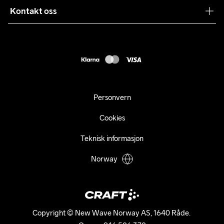
Samarbeid
Kontakt oss
Returer
Presse
webshop@craft.no
Levering
B2B
FAQ
Tilgjengelighetserklæring
Personvern
Cookies
Teknisk informasjon
Norway
Copyright © New Wave Norway AS, 1640 Råde. 
