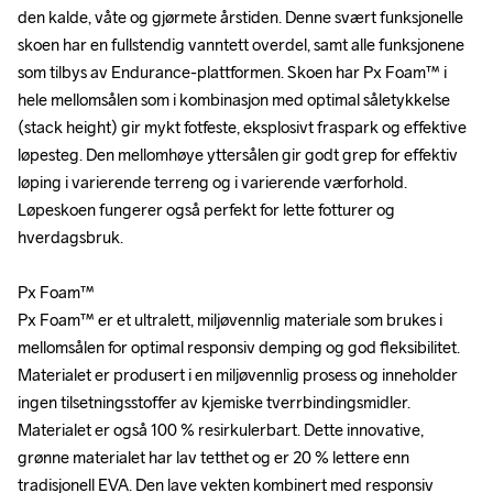
den kalde, våte og gjørmete årstiden. Denne svært funksjonelle 
den kalde, våte og gjørmete årstiden. Denne svært funksjonelle 
skoen har en fullstendig vanntett overdel, samt alle funksjonene 
skoen har en fullstendig vanntett overdel, samt alle funksjonene 
som tilbys av Endurance-plattformen. Skoen har Px Foam™ i 
som tilbys av Endurance-plattformen. Skoen har Px Foam™ i 
hele mellomsålen som i kombinasjon med optimal såletykkelse 
hele mellomsålen som i kombinasjon med optimal såletykkelse 
(stack height) gir mykt fotfeste, eksplosivt fraspark og effektive 
(stack height) gir mykt fotfeste, eksplosivt fraspark og effektive 
løpesteg. Den mellomhøye yttersålen gir godt grep for effektiv 
løpesteg. Den mellomhøye yttersålen gir godt grep for effektiv 
løping i varierende terreng og i varierende værforhold. 
løping i varierende terreng og i varierende værforhold. 
Løpeskoen fungerer også perfekt for lette fotturer og 
Løpeskoen fungerer også perfekt for lette fotturer og 
hverdagsbruk.

hverdagsbruk.

Px Foam™

Px Foam™

Px Foam™ er et ultralett, miljøvennlig materiale som brukes i 
Px Foam™ er et ultralett, miljøvennlig materiale som brukes i 
mellomsålen for optimal responsiv demping og god fleksibilitet. 
mellomsålen for optimal responsiv demping og god fleksibilitet. 
Materialet er produsert i en miljøvennlig prosess og inneholder 
Materialet er produsert i en miljøvennlig prosess og inneholder 
ingen tilsetningsstoffer av kjemiske tverrbindingsmidler. 
ingen tilsetningsstoffer av kjemiske tverrbindingsmidler. 
Materialet er også 100 % resirkulerbart. Dette innovative, 
Materialet er også 100 % resirkulerbart. Dette innovative, 
grønne materialet har lav tetthet og er 20 % lettere enn 
grønne materialet har lav tetthet og er 20 % lettere enn 
tradisjonell EVA. Den lave vekten kombinert med responsiv 
tradisjonell EVA. Den lave vekten kombinert med responsiv 