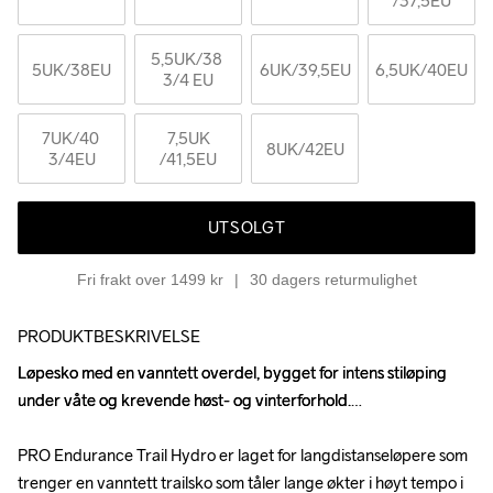
/37,5EU
5,5UK
/38 
5UK
/38EU
6UK
/39,5EU
6,5UK
/40EU
3/4 EU
7UK
/40 
7,5UK
8UK
/42EU
3/4EU
/41,5EU
UTSOLGT
Fri frakt over 1499 kr
30 dagers returmulighet
PRODUKTBESKRIVELSE
Løpesko med en vanntett overdel, bygget for intens stiløping 
Løpesko med en vanntett overdel, bygget for intens stiløping 
under våte og krevende høst- og vinterforhold.

under våte og krevende høst- og vinterforhold.

PRO Endurance Trail Hydro er laget for langdistanseløpere som 
PRO Endurance Trail Hydro er laget for langdistanseløpere som 
trenger en vanntett trailsko som tåler lange økter i høyt tempo i 
trenger en vanntett trailsko som tåler lange økter i høyt tempo i 