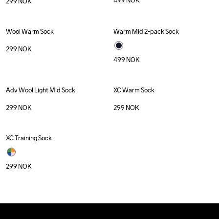
499
NOK
299
NOK
Wool Warm Sock
Warm Mid 2-pack Sock
299
NOK
499
NOK
Adv Wool Light Mid Sock
XC Warm Sock
Recycled
299
NOK
299
NOK
XC Training Sock
Recycled
299
NOK