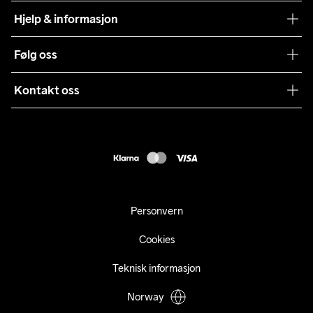
Craft Vaskeråd
Hjelp & informasjon
Teamwear
Kundeservice
Følg oss
Bærekraft
Vilkår & Betingelser
Samarbeid
Kontakt oss
Returer
Presse
webshop@craft.no
Levering
B2B
FAQ
Tilgjengelighetserklæring
Personvern
Cookies
Teknisk informasjon
Norway