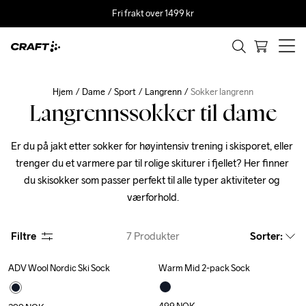
Fri frakt over 1499 kr
Hjem
Dame
Sport
Langrenn
Sokker langrenn
Langrennssokker til dame
Er du på jakt etter sokker for høyintensiv trening i skisporet, eller 
trenger du et varmere par til rolige skiturer i fjellet? Her finner 
du skisokker som passer perfekt til alle typer aktiviteter og 
værforhold.
Filtre
7
Produkter
Sorter
:
ADV Wool Nordic Ski Sock
Warm Mid 2-pack Sock