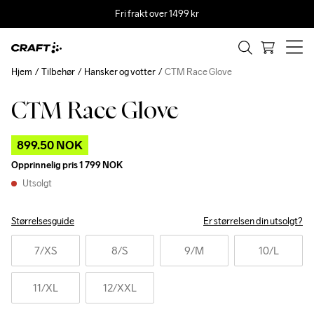
Fri frakt over 1499 kr
Hjem
Tilbehør
Hansker og votter
CTM Race Glove
CTM Race Glove
Outlet
899.50 NOK
Opprinnelig pris
1 799 NOK
Utsolgt
Størrelsesguide
Er størrelsen din utsolgt?
7
/XS
8
/S
9
/M
10
/L
11
/XL
12
/XXL