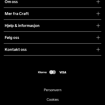
Om oss
Vår historie
Mer fra Craft
Craft Vaskeråd
Hjelp & informasjon
Teamwear
Kundeservice
Følg oss
Bærekraft
Vilkår & Betingelser
Samarbeid
Kontakt oss
Returer
Presse
webshop@craft.no
Levering
B2B
FAQ
Tilgjengelighetserklæring
Personvern
Cookies