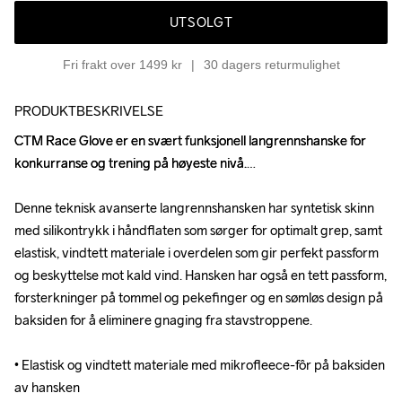
UTSOLGT
Fri frakt over 1499 kr
30 dagers returmulighet
PRODUKTBESKRIVELSE
CTM Race Glove er en svært funksjonell langrennshanske for 
CTM Race Glove er en svært funksjonell langrennshanske for 
konkurranse og trening på høyeste nivå.

konkurranse og trening på høyeste nivå.

Denne teknisk avanserte langrennshansken har syntetisk skinn 
Denne teknisk avanserte langrennshansken har syntetisk skinn 
med silikontrykk i håndflaten som sørger for optimalt grep, samt 
med silikontrykk i håndflaten som sørger for optimalt grep, samt 
elastisk, vindtett materiale i overdelen som gir perfekt passform 
elastisk, vindtett materiale i overdelen som gir perfekt passform 
og beskyttelse mot kald vind. Hansken har også en tett passform, 
og beskyttelse mot kald vind. Hansken har også en tett passform, 
forsterkninger på tommel og pekefinger og en sømløs design på 
forsterkninger på tommel og pekefinger og en sømløs design på 
baksiden for å eliminere gnaging fra stavstroppene.

baksiden for å eliminere gnaging fra stavstroppene.

• Elastisk og vindtett materiale med mikrofleece-fôr på baksiden 
• Elastisk og vindtett materiale med mikrofleece-fôr på baksiden 
av hansken

av hansken
