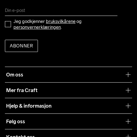
2XL
119
107
121
92
88
3XL
127
115
129
94
90
Jeg godkjenner 
bruksvilkårene
 og 
personvernerklæringen
.
ABONNER
Om oss
Vår historie
Mer fra Craft
Craft Vaskeråd
Hjelp & informasjon
Teamwear
Kundeservice
Følg oss
Bærekraft
Vilkår & Betingelser
Samarbeid