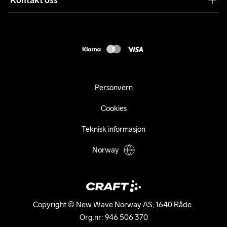
Kontakt oss
Returer
Presse
webshop@craft.no
Levering
B2B
FAQ
Tilgjengelighetserklæring
Personvern
Cookies
Teknisk informasjon
Norway
Copyright © New Wave Norway AS, 1640 Råde. 

Org.nr: 946 506 370