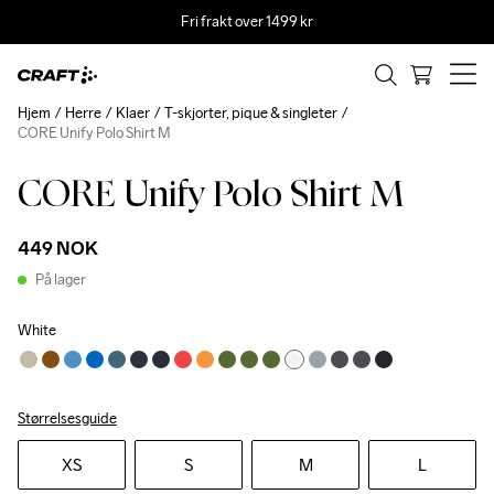
Fri frakt over 1499 kr
Hjem
Herre
Klaer
T-skjorter, pique & singleter
CORE Unify Polo Shirt M
CORE Unify Polo Shirt M
Recycled
449 NOK
På lager
White
Størrelsesguide
XS
S
M
L