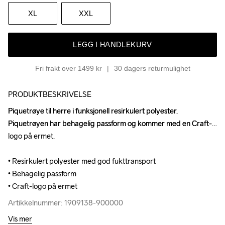
XL
XXL
LEGG I HANDLEKURV
Fri frakt over 1499 kr
30 dagers returmulighet
PRODUKTBESKRIVELSE
Piquetrøye til herre i funksjonell resirkulert polyester. 
Piquetrøye til herre i funksjonell resirkulert polyester. 
Piquetrøyen har behagelig passform og kommer med en Craft-
Piquetrøyen har behagelig passform og kommer med en Craft-
logo på ermet. 

logo på ermet. 

• Resirkulert polyester med god fukttransport

• Resirkulert polyester med god fukttransport

• Behagelig passform

• Behagelig passform

• Craft-logo på ermet
• Craft-logo på ermet
Artikkelnummer: 1909138-900000
Artikkelnummer: 1909138-900000
Vis mer