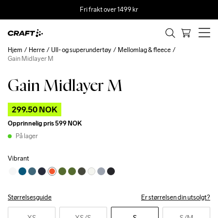
Fri frakt over 1499 kr
Hjem
Herre
Ull- og superundertøy
Mellomlag & fleece
Gain Midlayer M
Gain Midlayer M
Outlet
299.50 NOK
Opprinnelig pris
599 NOK
På lager
Vibrant
Størrelsesguide
Er størrelsen din utsolgt?
XS
XS
/S
S
S
/M