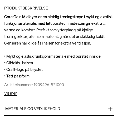
PRODUKTBESKRIVELSE
Core Gain Midlayer er en allsidig treningstrøye i mykt og elastisk 
Core Gain Midlayer er en allsidig treningstrøye i mykt og elastisk 
funksjonsmateriale, med lett børstet innside som gir ekstra 
funksjonsmateriale, med lett børstet innside som gir ekstra 
varme og komfort. Perfekt som ytterplagg på kjølige 
varme og komfort. Perfekt som ytterplagg på kjølige 
treningsøkter, eller som mellomlag når det er skikkelig kaldt. 
treningsøkter, eller som mellomlag når det er skikkelig kaldt. 
Genseren har glidelås i halsen for ekstra ventilasjon.

Genseren har glidelås i halsen for ekstra ventilasjon.

• Mykt og elastisk funksjonsmateriale med børstet innside

• Mykt og elastisk funksjonsmateriale med børstet innside

• Glidelås i halsen

• Glidelås i halsen

• Craft-logo på brystet

• Craft-logo på brystet

• Tett passform
• Tett passform
Artikkelnummer: 1909496-521000
Artikkelnummer: 1909496-521000
Vis mer
MATERIALE OG VEDLIKEHOLD