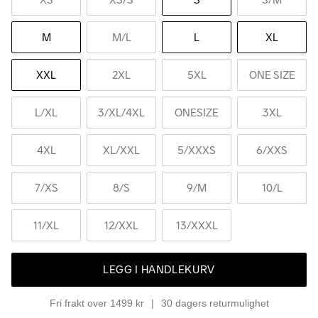
M
M
/L
L
XL
XXL
2XL
5XL
ONE SIZE
L
/XL
3
/XL/4XL
ONESIZE
3XL
4XL
XL
/XXL
5
/XXXS
6
/XXS
7
/XS
8
/S
9
/M
10
/L
11
/XL
12
/XXL
13
/XXXL
LEGG I HANDLEKURV
Fri frakt over 1499 kr
30 dagers returmulighet