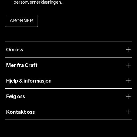
personvernerklæringen
.
ABONNER
Om oss
Vår historie
Mer fra Craft
Craft Vaskeråd
Hjelp & informasjon
Teamwear
Kundeservice
Følg oss
Bærekraft
Vilkår & Betingelser
Samarbeid
Kontakt oss
Returer
Presse
webshop@craft.no
Levering
B2B