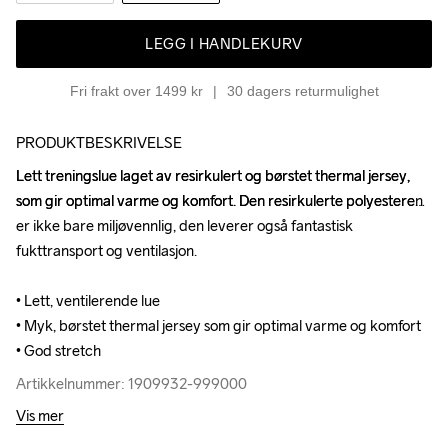
LEGG I HANDLEKURV
Fri frakt over 1499 kr
30 dagers returmulighet
PRODUKTBESKRIVELSE
Lett treningslue laget av resirkulert og børstet thermal jersey, 
Lett treningslue laget av resirkulert og børstet thermal jersey, 
som gir optimal varme og komfort. Den resirkulerte polyesteren 
som gir optimal varme og komfort. Den resirkulerte polyesteren 
er ikke bare miljøvennlig, den leverer også fantastisk 
er ikke bare miljøvennlig, den leverer også fantastisk 
fukttransport og ventilasjon.

fukttransport og ventilasjon.

• Lett, ventilerende lue

• Lett, ventilerende lue

• Myk, børstet thermal jersey som gir optimal varme og komfort

• Myk, børstet thermal jersey som gir optimal varme og komfort

• God stretch
• God stretch
Artikkelnummer: 1909932-999000
Artikkelnummer: 1909932-999000
Vis mer