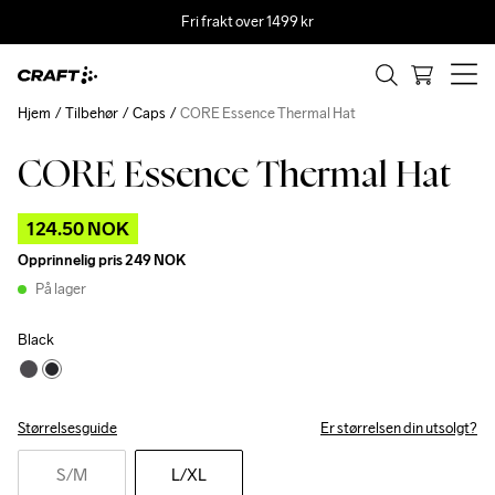
Fri frakt over 1499 kr
Hjem
Tilbehør
Caps
CORE Essence Thermal Hat
CORE Essence Thermal Hat
Outlet
124.50 NOK
Opprinnelig pris
249 NOK
På lager
Black
Størrelsesguide
Er størrelsen din utsolgt?
S
/M
L
/XL