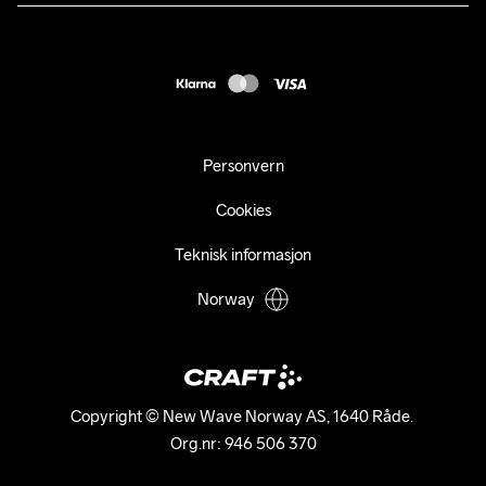
Presse
webshop@craft.no
Levering
B2B
FAQ
Tilgjengelighetserklæring
Personvern
Cookies
Teknisk informasjon
Norway
Copyright © New Wave Norway AS, 1640 Råde. 

Org.nr: 946 506 370