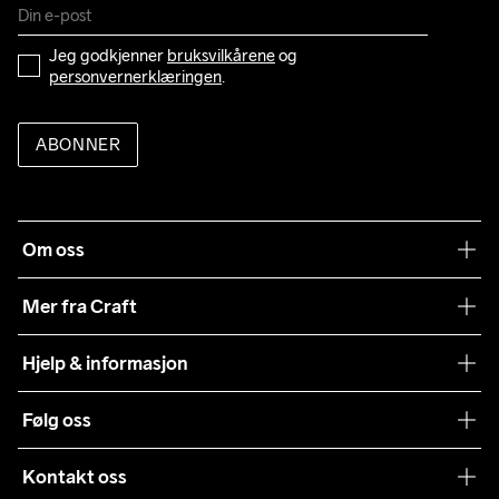
Jeg godkjenner 
bruksvilkårene
 og 
personvernerklæringen
.
ABONNER
Om oss
Vår historie
Mer fra Craft
Craft Vaskeråd
Hjelp & informasjon
Teamwear
Kundeservice
Følg oss
Bærekraft
Vilkår & Betingelser
Samarbeid
Kontakt oss
Returer