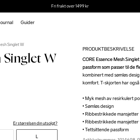
Fri frakt over 1499 kr
ournal
Guider
sh Singlet W
PRODUKTBESKRIVELSE
Singlet W
CORE Essence Mesh Singlet er
CORE Essence Mesh Singlet er
passform som passer til de fl
passform som passer til de fl
kombinert med sømløs design 
kombinert med sømløs design 
komfort. T-skjorten har også 
komfort. T-skjorten har også 
• Myk mesh av resirkulert pol
• Myk mesh av resirkulert pol
• Sømløs design

• Sømløs design

• Ribbestrikkede mansjetter i
• Ribbestrikkede mansjetter i
• Ribbestrikkede mansjetter
• Ribbestrikkede mansjetter
Er størrelsen din utsolgt?
• Tettsittende passform
• Tettsittende passform
L
Artikkelnummer: 1914698-
Artikkelnummer: 1914698-