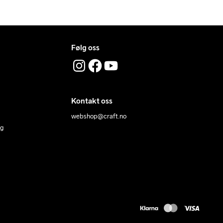
88
114
85
77
174
96
122
86,5
78,5
174
Følg oss
Kontakt oss
webshop@craft.no
ng