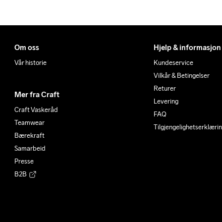
XL
106
90
XL
114
95
Om oss
Hjelp & informasjon
Vår historie
Kundeservice
Vilkår & Betingelser
Returer
Mer fra Craft
Levering
Craft Vaskeråd
FAQ
Teamwear
Tilgjengelighetserklæri
Bærekraft
Samarbeid
Presse
B2B