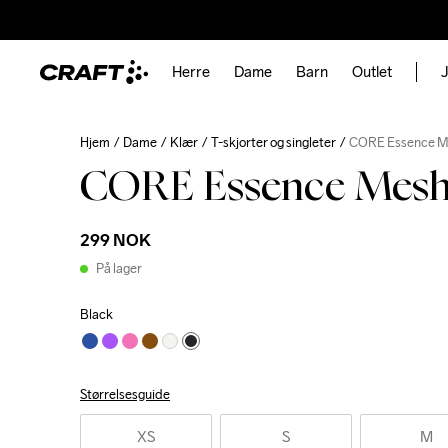
Herre
Dame
Barn
Outlet
J
Hjem
Dame
Klær
T-skjorter og singleter
CORE Essence Me
CORE Essence Mesh 
299 NOK
På lager
Black
Størrelsesguide
XS
S
M