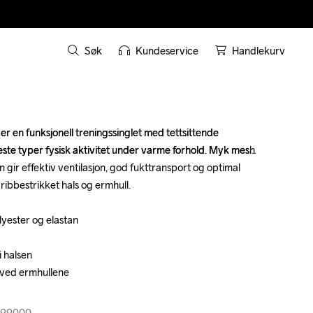
Søk
Kundeservice
Handlekurv
 en funksjonell treningssinglet med tettsittende 
 en funksjonell treningssinglet med tettsittende 
este typer fysisk aktivitet under varme forhold. Myk mesh 
este typer fysisk aktivitet under varme forhold. Myk mesh 
gir effektiv ventilasjon, god fukttransport og optimal 
gir effektiv ventilasjon, god fukttransport og optimal 
ribbestrikket hals og ermhull.

ribbestrikket hals og ermhull.

yester og elastan

yester og elastan

 halsen

 halsen

 ved ermhullene

 ved ermhullene

999000
999000