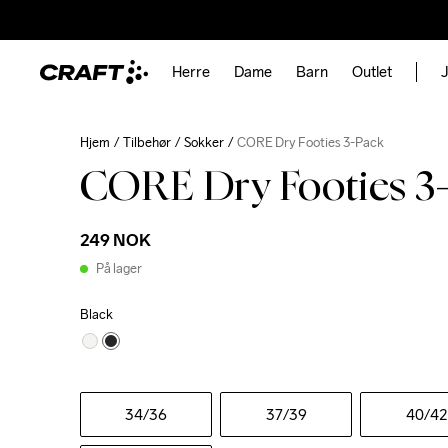
Herre
Dame
Barn
Outlet
J
Hjem
Tilbehør
Sokker
CORE Dry Footies 3-Pack
CORE Dry Footies 3
249 NOK
På lager
Black
34
/36
37
/39
40
/42