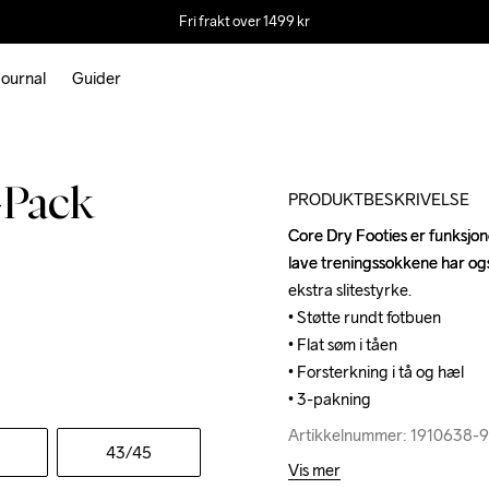
Fri frakt over 1499 kr
ournal
Guider
Recycled
-Pack
PRODUKTBESKRIVELSE
Core Dry Footies er funksjon
Core Dry Footies er funksjon
lave treningssokkene har ogs
lave treningssokkene har ogs
ekstra slitestyrke.

ekstra slitestyrke.

• Støtte rundt fotbuen

• Støtte rundt fotbuen

• Flat søm i tåen

• Flat søm i tåen

• Forsterkning i tå og hæl

• Forsterkning i tå og hæl

• 3-pakning
• 3-pakning
Artikkelnummer: 1910638-
Artikkelnummer: 1910638-
43
/45
Vis mer