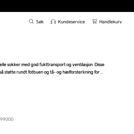
Søk
Kundeservice
Handlekurv
elle sokker med god fukttransport og ventilasjon. Disse 
elle sokker med god fukttransport og ventilasjon. Disse 
å støtte rundt fotbuen og tå- og hælforsterkning for 
å støtte rundt fotbuen og tå- og hælforsterkning for 
999000
999000