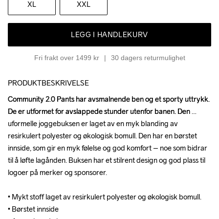
XL
XXL
LEGG I HANDLEKURV
Fri frakt over 1499 kr
30 dagers returmulighet
PRODUKTBESKRIVELSE
Community 2.0 Pants har avsmalnende ben og et sporty uttrykk. 
Community 2.0 Pants har avsmalnende ben og et sporty uttrykk. 
De er utformet for avslappede stunder utenfor banen. Den 
De er utformet for avslappede stunder utenfor banen. Den 
uformelle joggebuksen er laget av en myk blanding av 
uformelle joggebuksen er laget av en myk blanding av 
resirkulert polyester og økologisk bomull. Den har en børstet 
resirkulert polyester og økologisk bomull. Den har en børstet 
innside, som gir en myk følelse og god komfort – noe som bidrar 
innside, som gir en myk følelse og god komfort – noe som bidrar 
til å løfte lagånden. Buksen har et stilrent design og god plass til 
til å løfte lagånden. Buksen har et stilrent design og god plass til 
logoer på merker og sponsorer.

logoer på merker og sponsorer.

• Mykt stoff laget av resirkulert polyester og økologisk bomull.

• Mykt stoff laget av resirkulert polyester og økologisk bomull.

• Børstet innside

• Børstet innside
