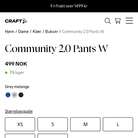
Fri frakt over 1499 kr
Hjem
Dame
Klær
Bukser
Community 2.0 Pants W
Community 2.0 Pants W
499 NOK
På lager
Grey melange
Størrelsesguide
XS
S
M
L