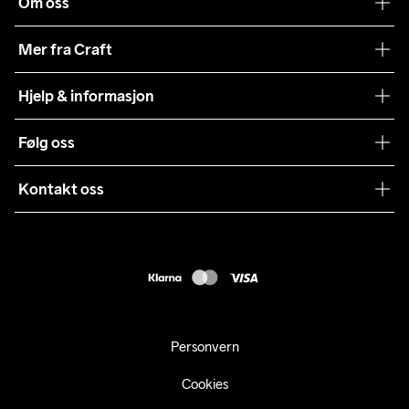
Om oss
Vår historie
Mer fra Craft
Craft Vaskeråd
Hjelp & informasjon
Teamwear
Kundeservice
Følg oss
Bærekraft
Vilkår & Betingelser
Samarbeid
Kontakt oss
Returer
Presse
webshop@craft.no
Levering
B2B
FAQ
Tilgjengelighetserklæring
Personvern
Cookies