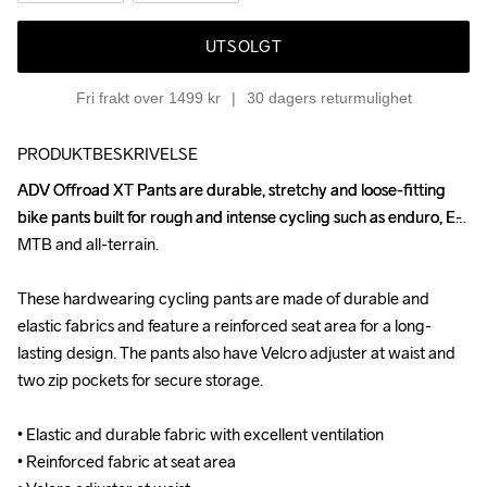
UTSOLGT
Fri frakt over 1499 kr
30 dagers returmulighet
PRODUKTBESKRIVELSE
ADV Offroad XT Pants are durable, stretchy and loose-fitting 
ADV Offroad XT Pants are durable, stretchy and loose-fitting 
bike pants built for rough and intense cycling such as enduro, E-
bike pants built for rough and intense cycling such as enduro, E-
MTB and all-terrain.

MTB and all-terrain.

These hardwearing cycling pants are made of durable and 
These hardwearing cycling pants are made of durable and 
elastic fabrics and feature a reinforced seat area for a long-
elastic fabrics and feature a reinforced seat area for a long-
lasting design. The pants also have Velcro adjuster at waist and 
lasting design. The pants also have Velcro adjuster at waist and 
two zip pockets for secure storage.

two zip pockets for secure storage.

• Elastic and durable fabric with excellent ventilation

• Elastic and durable fabric with excellent ventilation

• Reinforced fabric at seat area

• Reinforced fabric at seat area
