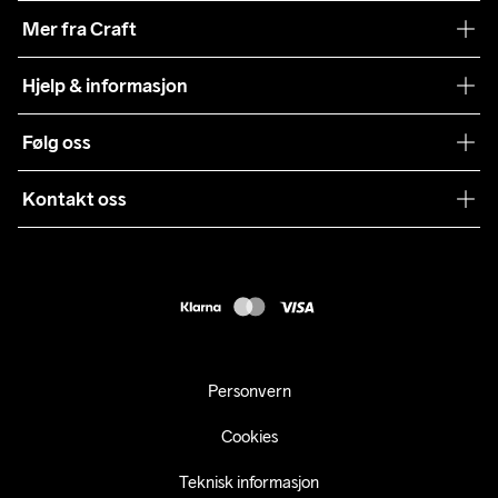
Vår historie
Mer fra Craft
Craft Vaskeråd
Hjelp & informasjon
Teamwear
Kundeservice
Følg oss
Bærekraft
Vilkår & Betingelser
Samarbeid
Kontakt oss
Returer
Presse
webshop@craft.no
Levering
B2B
FAQ
Tilgjengelighetserklæring
Personvern
Cookies
Teknisk informasjon