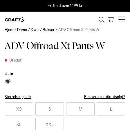
Fri frakt over 1499 kr
Hjem
Dame
Klær
Bukser
ADV Offroad Xt Pants W
ADV Offroad Xt Pants W
Utsolgt
Slate
Størrelsesguide
Er størrelsen din utsolgt?
XS
S
M
L
XL
XXL