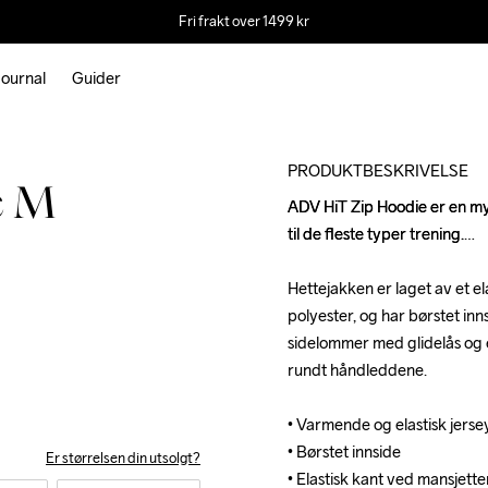
Fri frakt over 1499 kr
ournal
Guider
Outlet
PRODUKTBESKRIVELSE
e M
ADV HiT Zip Hoodie er en my
ADV HiT Zip Hoodie er en my
til de fleste typer trening.

til de fleste typer trening.

Hettejakken er laget av et el
Hettejakken er laget av et el
polyester, og har børstet inn
polyester, og har børstet inn
sidelommer med glidelås og e
sidelommer med glidelås og e
rundt håndleddene.

rundt håndleddene.

• Varmende og elastisk jersey
• Varmende og elastisk jersey
• Børstet innside

• Børstet innside

Er størrelsen din utsolgt?
• Elastisk kant ved mansjette
• Elastisk kant ved mansjette