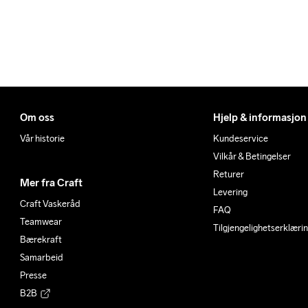
M
99
87
L
105
93
XL
111
99
2XL
119
10
3XL
127
11
Om oss
Hjelp & informasjon
Vår historie
Kundeservice
Vilkår & Betingelser
Returer
Mer fra Craft
Levering
Craft Vaskeråd
FAQ
Teamwear
Tilgjengelighetserklæri
Bærekraft
Samarbeid
Presse
B2B