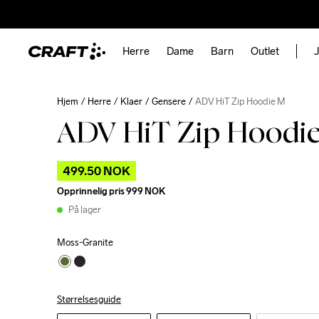
Herre
Dame
Barn
Outlet
J
Hjem
Herre
Klaer
Gensere
ADV HiT Zip Hoodie M
ADV HiT Zip Hoodi
499.50 NOK
Opprinnelig pris
999 NOK
På lager
Moss-Granite
Størrelsesguide