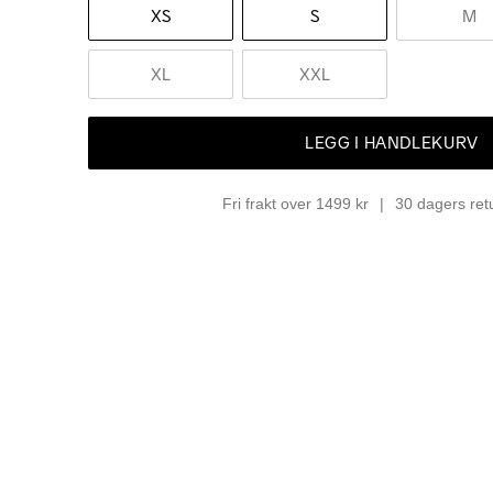
XS
S
M
XL
XXL
LEGG I HANDLEKURV
Fri frakt over 1499 kr
30 dagers ret