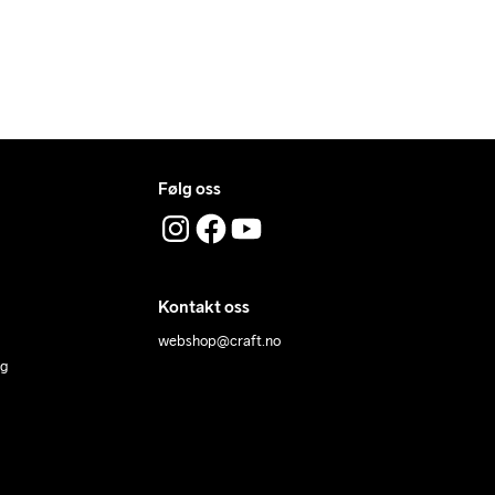
101
86
82
180
107
88
84
184
113
90
86
188
7
121
92
88
192
5
129
94
90
196
Følg oss
Kontakt oss
webshop@craft.no
ng