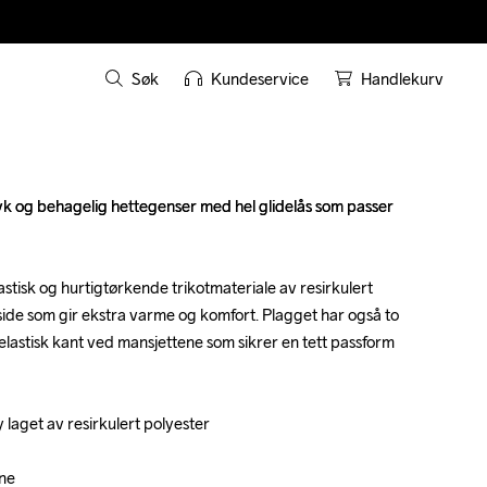
Søk
Kundeservice
Handlekurv
k og behagelig hettegenser med hel glidelås som passer 
k og behagelig hettegenser med hel glidelås som passer 
astisk og hurtigtørkende trikotmateriale av resirkulert 
astisk og hurtigtørkende trikotmateriale av resirkulert 
side som gir ekstra varme og komfort. Plagget har også to 
side som gir ekstra varme og komfort. Plagget har også to 
lastisk kant ved mansjettene som sikrer en tett passform 
lastisk kant ved mansjettene som sikrer en tett passform 
 laget av resirkulert polyester

 laget av resirkulert polyester

ne

ne
