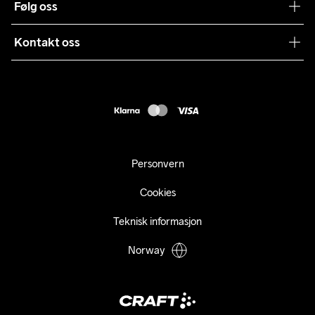
Følg oss
Bærekraft
Vilkår & Betingelser
Samarbeid
Kontakt oss
Returer
Presse
webshop@craft.no
Levering
B2B
FAQ
Tilgjengelighetserklæring
Personvern
Cookies
Teknisk informasjon
Norway