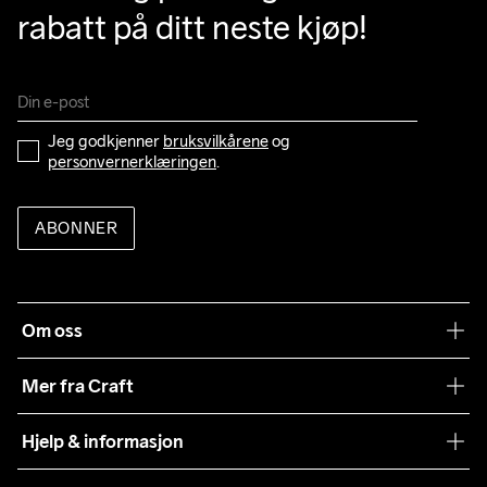
rabatt på ditt neste kjøp!
XL
111
99
113
90
86
2XL
119
107
121
92
88
3XL
127
115
129
94
90
Jeg godkjenner 
bruksvilkårene
 og 
personvernerklæringen
.
ABONNER
Om oss
Vår historie
Mer fra Craft
Craft Vaskeråd
Hjelp & informasjon
Teamwear
Kundeservice