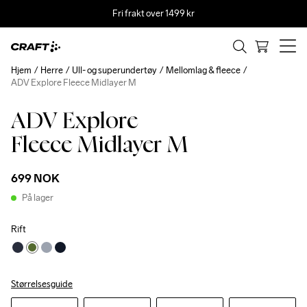
Fri frakt over 1499 kr
Hjem
Herre
Ull- og superundertøy
Mellomlag & fleece
ADV Explore Fleece Midlayer M
ADV Explore
Recycled
Fleece Midlayer M
699 NOK
På lager
Rift
Størrelsesguide