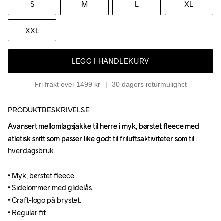
S
M
L
XL
XXL
LEGG I HANDLEKURV
Fri frakt over 1499 kr
30 dagers returmulighet
PRODUKTBESKRIVELSE
Avansert mellomlagsjakke til herre i myk, børstet fleece med 
Avansert mellomlagsjakke til herre i myk, børstet fleece med 
atletisk snitt som passer like godt til friluftsaktiviteter som til 
atletisk snitt som passer like godt til friluftsaktiviteter som til 
hverdagsbruk. 

hverdagsbruk. 

• Myk, børstet fleece. 

• Myk, børstet fleece. 

• Sidelommer med glidelås. 

• Sidelommer med glidelås. 

• Craft-logo på brystet. 

• Craft-logo på brystet. 

• Regular fit.
• Regular fit.