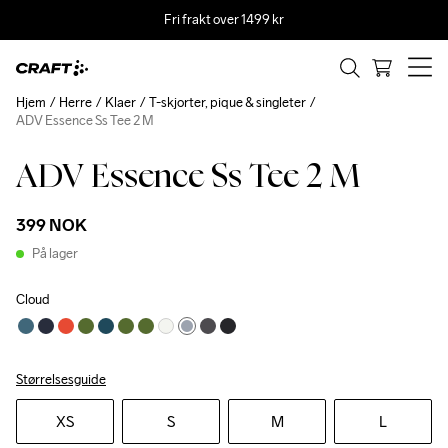
Fri frakt over 1499 kr
Hjem
Herre
Klaer
T-skjorter, pique & singleter
ADV Essence Ss Tee 2 M
ADV Essence Ss Tee 2 M
399 NOK
På lager
Cloud
Størrelsesguide
XS
S
M
L