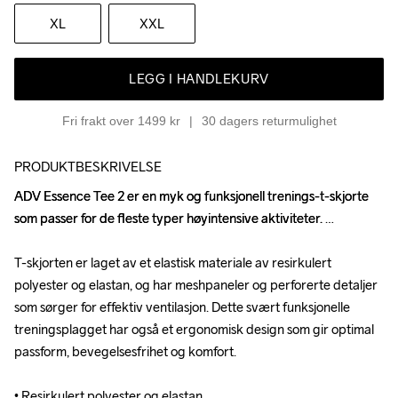
XL
XXL
LEGG I HANDLEKURV
Fri frakt over 1499 kr
30 dagers returmulighet
PRODUKTBESKRIVELSE
ADV Essence Tee 2 er en myk og funksjonell trenings-t-skjorte 
ADV Essence Tee 2 er en myk og funksjonell trenings-t-skjorte 
som passer for de fleste typer høyintensive aktiviteter. 

som passer for de fleste typer høyintensive aktiviteter. 

T-skjorten er laget av et elastisk materiale av resirkulert 
T-skjorten er laget av et elastisk materiale av resirkulert 
polyester og elastan, og har meshpaneler og perforerte detaljer 
polyester og elastan, og har meshpaneler og perforerte detaljer 
som sørger for effektiv ventilasjon. Dette svært funksjonelle 
som sørger for effektiv ventilasjon. Dette svært funksjonelle 
treningsplagget har også et ergonomisk design som gir optimal 
treningsplagget har også et ergonomisk design som gir optimal 
passform, bevegelsesfrihet og komfort. 

passform, bevegelsesfrihet og komfort. 

• Resirkulert polyester og elastan 

• Resirkulert polyester og elastan 
