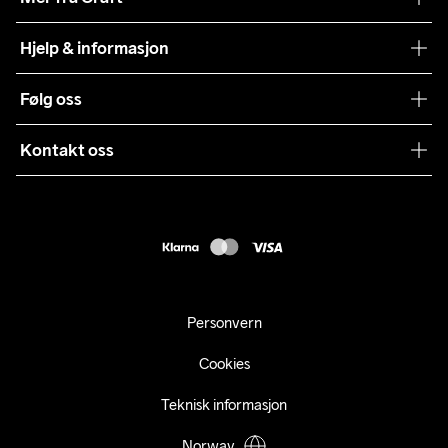
Craft Vaskeråd
Hjelp & informasjon
Teamwear
Kundeservice
Følg oss
Bærekraft
Vilkår & Betingelser
Samarbeid
Kontakt oss
Returer
Presse
webshop@craft.no
Levering
B2B
FAQ
Tilgjengelighetserklæring
Personvern
Cookies
Teknisk informasjon
Norway