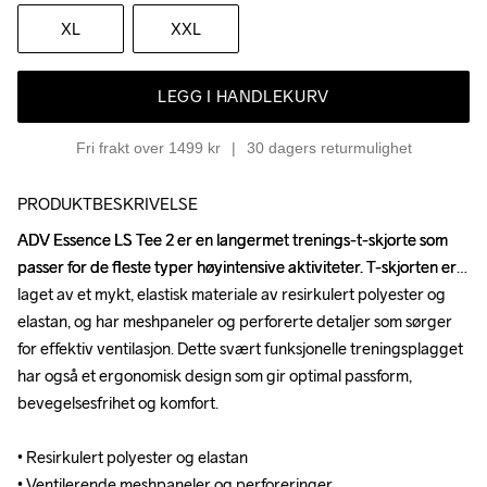
XL
XXL
LEGG I HANDLEKURV
Fri frakt over 1499 kr
30 dagers returmulighet
PRODUKTBESKRIVELSE
ADV Essence LS Tee 2 er en langermet trenings-t-skjorte som 
ADV Essence LS Tee 2 er en langermet trenings-t-skjorte som 
passer for de fleste typer høyintensive aktiviteter. T-skjorten er 
passer for de fleste typer høyintensive aktiviteter. T-skjorten er 
laget av et mykt, elastisk materiale av resirkulert polyester og 
laget av et mykt, elastisk materiale av resirkulert polyester og 
elastan, og har meshpaneler og perforerte detaljer som sørger 
elastan, og har meshpaneler og perforerte detaljer som sørger 
for effektiv ventilasjon. Dette svært funksjonelle treningsplagget 
for effektiv ventilasjon. Dette svært funksjonelle treningsplagget 
har også et ergonomisk design som gir optimal passform, 
har også et ergonomisk design som gir optimal passform, 
bevegelsesfrihet og komfort. 

bevegelsesfrihet og komfort. 

• Resirkulert polyester og elastan 

• Resirkulert polyester og elastan 

• Ventilerende meshpaneler og perforeringer 

• Ventilerende meshpaneler og perforeringer 
