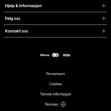
Craft Vaskeråd
Hjelp & informasjon
Teamwear
Kundeservice
Følg oss
Bærekraft
Vilkår & Betingelser
Samarbeid
Kontakt oss
Returer
Presse
webshop@craft.no
Levering
B2B
FAQ
Tilgjengelighetserklæring
Personvern
Cookies
Teknisk informasjon
Norway