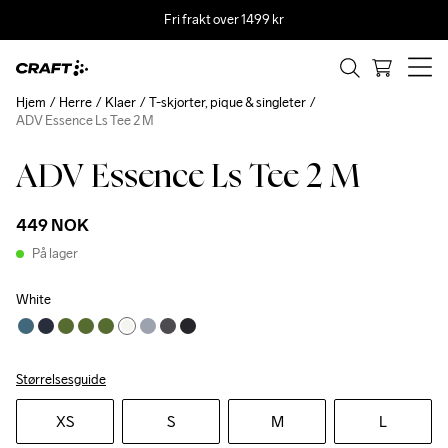
Fri frakt over 1499 kr
Hjem
Herre
Klaer
T-skjorter, pique & singleter
ADV Essence Ls Tee 2 M
ADV Essence Ls Tee 2 M
449 NOK
På lager
White
Størrelsesguide
XS
S
M
L