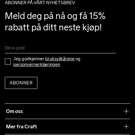
ABONNER PÅ VÅRT NYHETSBREV
M
99
87
101
86
82
sendes med varene.
Du får sporingsinformasjon på mail eller i Posten-appen.
Meld deg på nå og få 15% 
L
105
93
107
88
84
rabatt på ditt neste kjøp!
XL
111
99
113
90
86
2XL
119
107
121
92
88
3XL
127
115
129
94
90
Jeg godkjenner 
bruksvilkårene
 og 
personvernerklæringen
.
ABONNER
Om oss
Vår historie
Mer fra Craft