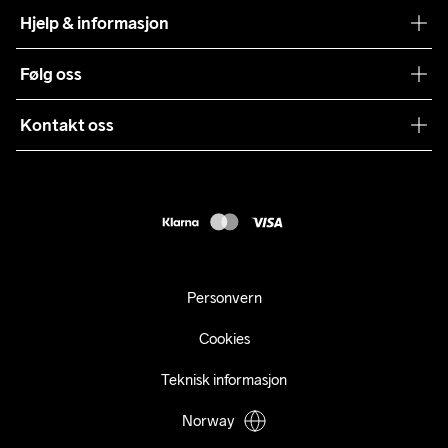
Craft Vaskeråd
Hjelp & informasjon
Teamwear
Kundeservice
Følg oss
Bærekraft
Vilkår & Betingelser
Samarbeid
Kontakt oss
Returer
Presse
webshop@craft.no
Levering
B2B
FAQ
Tilgjengelighetserklæring
Personvern
Cookies
Teknisk informasjon
Norway