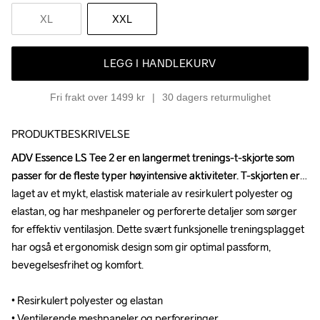
XL
XXL
LEGG I HANDLEKURV
Fri frakt over 1499 kr
30 dagers returmulighet
PRODUKTBESKRIVELSE
ADV Essence LS Tee 2 er en langermet trenings-t-skjorte som 
ADV Essence LS Tee 2 er en langermet trenings-t-skjorte som 
passer for de fleste typer høyintensive aktiviteter. T-skjorten er 
passer for de fleste typer høyintensive aktiviteter. T-skjorten er 
laget av et mykt, elastisk materiale av resirkulert polyester og 
laget av et mykt, elastisk materiale av resirkulert polyester og 
elastan, og har meshpaneler og perforerte detaljer som sørger 
elastan, og har meshpaneler og perforerte detaljer som sørger 
for effektiv ventilasjon. Dette svært funksjonelle treningsplagget 
for effektiv ventilasjon. Dette svært funksjonelle treningsplagget 
har også et ergonomisk design som gir optimal passform, 
har også et ergonomisk design som gir optimal passform, 
bevegelsesfrihet og komfort. 

bevegelsesfrihet og komfort. 

• Resirkulert polyester og elastan 

• Resirkulert polyester og elastan 

• Ventilerende meshpaneler og perforeringer 

• Ventilerende meshpaneler og perforeringer 
