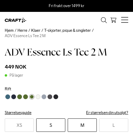
Fri frakt over 1499 kr
Hjem
Herre
Klaer
T-skjorter, pique & singleter
ADV Essence Ls Tee 2 M
ADV Essence Ls Tee 2 M
449 NOK
På lager
Rift
Størrelsesguide
Er størrelsen din utsolgt?
XS
S
M
L