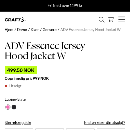
Fri frakt over 1499 kr
Hjem
Dame
Klær
Gensere
ADV Essence Jersey Hood Jacket W
ADV Essence Jersey
Outlet
Hood Jacket W
499.50 NOK
Opprinnelig pris
999 NOK
Utsolgt
Lupine-Slate
Størrelsesguide
Er størrelsen din utsolgt?