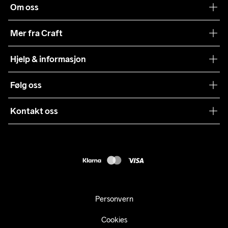
Om oss
Vår historie
Mer fra Craft
Craft Vaskeråd
Hjelp & informasjon
Teamwear
Kundeservice
Følg oss
Bærekraft
Vilkår & Betingelser
Samarbeid
Kontakt oss
Returer
Presse
webshop@craft.no
Levering
B2B
FAQ
Tilgjengelighetserklæring
Personvern
Cookies