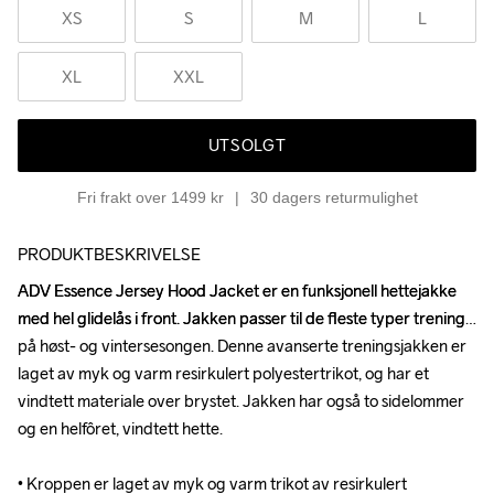
XS
S
M
L
XL
XXL
UTSOLGT
Fri frakt over 1499 kr
30 dagers returmulighet
PRODUKTBESKRIVELSE
ADV Essence Jersey Hood Jacket er en funksjonell hettejakke 
ADV Essence Jersey Hood Jacket er en funksjonell hettejakke 
med hel glidelås i front. Jakken passer til de fleste typer trening 
med hel glidelås i front. Jakken passer til de fleste typer trening 
på høst- og vintersesongen. Denne avanserte treningsjakken er 
på høst- og vintersesongen. Denne avanserte treningsjakken er 
laget av myk og varm resirkulert polyestertrikot, og har et 
laget av myk og varm resirkulert polyestertrikot, og har et 
vindtett materiale over brystet. Jakken har også to sidelommer 
vindtett materiale over brystet. Jakken har også to sidelommer 
og en helfôret, vindtett hette.

og en helfôret, vindtett hette.

• Kroppen er laget av myk og varm trikot av resirkulert 
• Kroppen er laget av myk og varm trikot av resirkulert 