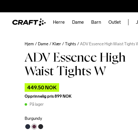
Herre
Dame
Barn
Outlet
J
Hjem
Dame
Klær
Tights
ADV Essence High Waist Tights 
ADV Essence High
Waist Tights W
449.50 NOK
Opprinnelig pris
899 NOK
På lager
Burgundy