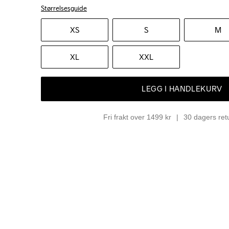
Størrelsesguide
XS
S
M
XL
XXL
LEGG I HANDLEKURV
Fri frakt over 1499 kr
30 dagers ret