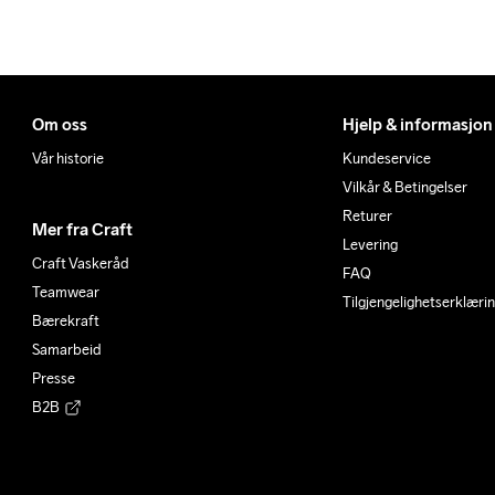
XL
106
90
XL
114
95
Om oss
Hjelp & informasjon
Vår historie
Kundeservice
Vilkår & Betingelser
Returer
Mer fra Craft
Levering
Craft Vaskeråd
FAQ
Teamwear
Tilgjengelighetserklæri
Bærekraft
Samarbeid
Presse
B2B