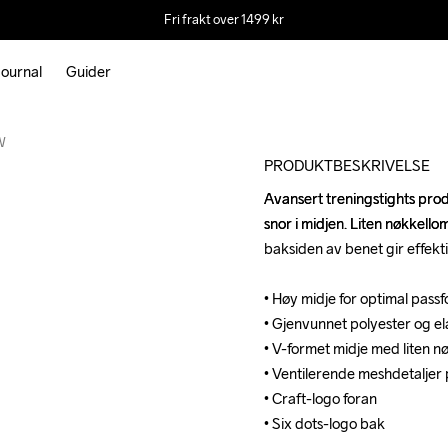
Fri frakt over 1499 kr
ournal
Guider
Outlet
W
PRODUKTBESKRIVELSE
Avansert treningstights prod
Avansert treningstights prod
snor i midjen. Liten nøkkell
snor i midjen. Liten nøkkell
baksiden av benet gir effektiv
baksiden av benet gir effektiv
• Høy midje for optimal passf
• Høy midje for optimal passf
• Gjenvunnet polyester og e
• Gjenvunnet polyester og e
• V-formet midje med liten n
• V-formet midje med liten n
• Ventilerende meshdetaljer 
• Ventilerende meshdetaljer 
• Craft-logo foran

• Craft-logo foran

• Six dots-logo bak
• Six dots-logo bak