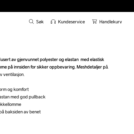
Søk
Kundeservice
Handlekurv
usert av gjenvunnet polyester og elastan  med elastisk 
usert av gjenvunnet polyester og elastan  med elastisk 
omme på innsiden for sikker oppbevaring. Meshdetaljer på 
omme på innsiden for sikker oppbevaring. Meshdetaljer på 
 ventilasjon.

 ventilasjon.

orm og komfort 

orm og komfort 

lastan med god pullback

lastan med god pullback

økkellomme

økkellomme

på baksiden av benet

på baksiden av benet
