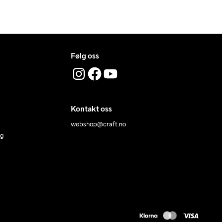
88
114
85
77
174
96
122
86,5
78,5
174
Følg oss
Kontakt oss
webshop@craft.no
ng