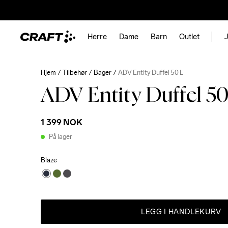
Herre
Dame
Barn
Outlet
J
Hjem
Tilbehør
Bager
ADV Entity Duffel 50 L
ADV Entity Duffel 50
1 399 NOK
På lager
Blaze
LEGG I HANDLEKURV