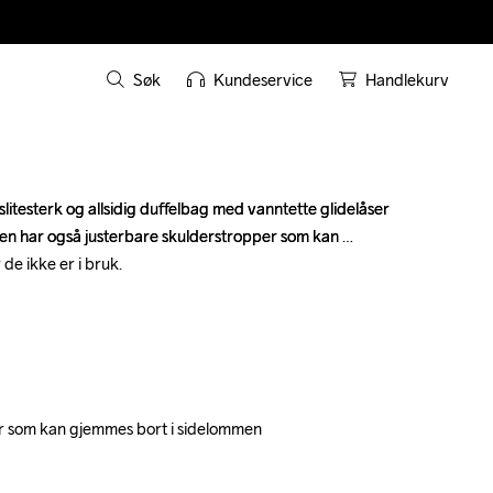
Søk
Kundeservice
Handlekurv
slitesterk og allsidig duffelbag med vanntette glidelåser 
slitesterk og allsidig duffelbag med vanntette glidelåser 
en har også justerbare skulderstropper som kan 
en har også justerbare skulderstropper som kan 
e ikke er i bruk. 

e ikke er i bruk. 

r som kan gjemmes bort i sidelommen 

r som kan gjemmes bort i sidelommen 
