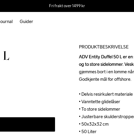
Fri frakt over 1499 kr
ournal
Guider
PRODUKTBESKRIVELSE
 L
ADV Entity Duffel 50 L er en 
ADV Entity Duffel 50 L er en 
og to store sidelommer. Vesk
og to store sidelommer. Vesk
gjemmes bort i en lomme når d
gjemmes bort i en lomme når d
Godkjente mål for offshore. 

Godkjente mål for offshore. 

• Delvis resirkulert materiale 

• Delvis resirkulert materiale 

• Vanntette glidelåser 

• Vanntette glidelåser 

• To store sidelommer 

• To store sidelommer 

• Justerbare skulderstroppe
• Justerbare skulderstroppe
• 50x32x32 cm 

• 50x32x32 cm 

• 50 Liter
• 50 Liter