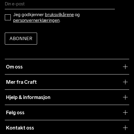
Jeg godkjenner 
bruksvilkårene
 og 
personvernerklæringen
.
ABONNER
Om oss
Vår historie
Mer fra Craft
Craft Vaskeråd
Hjelp & informasjon
Teamwear
Kundeservice
Følg oss
Bærekraft
Vilkår & Betingelser
Samarbeid
Kontakt oss
Returer