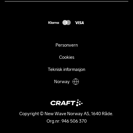
Presse
webshop@craft.no
Levering
B2B
FAQ
Tilgjengelighetserklæring
Personvern
Cookies
Teknisk informasjon
Norway
Copyright © New Wave Norway AS, 1640 Råde. 

Org.nr: 946 506 370