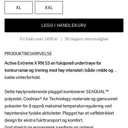
XL
XXL
LEGG I HANDLEKURV
Fri frakt over 1499 kr
30 dagers returmulighet
PRODUKTBESKRIVELSE
Active Extreme X RN SS en fuksjonell undertrøye for 
Active Extreme X RN SS en fuksjonell undertrøye for 
konkurranse og trening med høy intensitet i både i milde og 
konkurranse og trening med høy intensitet i både i milde og 
kalde vinterforhold.

kalde vinterforhold.

Dette høytpresterende plagget kombinerer SEAQUAL™ 
Dette høytpresterende plagget kombinerer SEAQUAL™ 
polyester, Coolmax® Air Technology-materiale og gjenvunnet 
polyester, Coolmax® Air Technology-materiale og gjenvunnet 
poluester for å oppnå maksimal temperaturregulering ved 
poluester for å oppnå maksimal temperaturregulering ved 
høyintensive fysiske aktiviteter. Plagget har et vaffelstrikket 
høyintensive fysiske aktiviteter. Plagget har et vaffelstrikket 
design for ekstra fukttransport og komfort.

design for ekstra fukttransport og komfort.

God stretch og ergonomisk passform gir optimal 
God stretch og ergonomisk passform gir optimal 