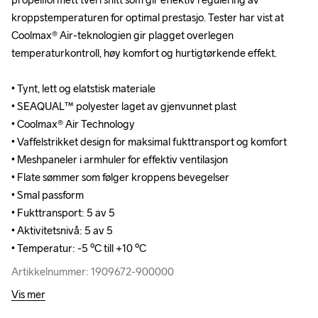
kroppstemperaturen for optimal prestasjo. Tester har vist at 
kroppstemperaturen for optimal prestasjo. Tester har vist at 
Coolmax® Air-teknologien gir plagget overlegen 
Coolmax® Air-teknologien gir plagget overlegen 
temperaturkontroll, høy komfort og hurtigtørkende effekt.

temperaturkontroll, høy komfort og hurtigtørkende effekt.

• Tynt, lett og elatstisk materiale

• Tynt, lett og elatstisk materiale

• SEAQUAL™ polyester laget av gjenvunnet plast

• SEAQUAL™ polyester laget av gjenvunnet plast

• Coolmax® Air Technology

• Coolmax® Air Technology

• Vaffelstrikket design for maksimal fukttransport og komfort 

• Vaffelstrikket design for maksimal fukttransport og komfort 

• Meshpaneler i armhuler for effektiv ventilasjon

• Meshpaneler i armhuler for effektiv ventilasjon

• Flate sømmer som følger kroppens bevegelser

• Flate sømmer som følger kroppens bevegelser

• Smal passform

• Smal passform

• Fukttransport: 5 av 5

• Fukttransport: 5 av 5

• Aktivitetsnivå: 5 av 5

• Aktivitetsnivå: 5 av 5

• Temperatur: -5 ºC till +10 ºC
• Temperatur: -5 ºC till +10 ºC
Artikkelnummer: 1909672-900000
Artikkelnummer: 1909672-900000
Vis mer