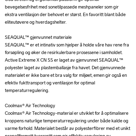
bevegelsesfrihet med sonetilpassede meshpaneler som gir 
bevegelsesfrihet med sonetilpassede meshpaneler som gir 
ekstra ventilasjon der behovet er størst. En favoritt blant både 
ekstra ventilasjon der behovet er størst. En favoritt blant både 
eliteutøvere og hverdagshelter.

eliteutøvere og hverdagshelter.

SEAQUAL™ gjenvunnet materiale

SEAQUAL™ gjenvunnet materiale

SEAQUAL™ er et intinativ som hjelper å holde våre hav rene fra 
SEAQUAL™ er et intinativ som hjelper å holde våre hav rene fra 
forsøpling og øker de resirkulerbare prosessene i samholdet. 
forsøpling og øker de resirkulerbare prosessene i samholdet. 
Active Extreme X CN SS er laget av gjenvunnet SEAQUAL™ 
Active Extreme X CN SS er laget av gjenvunnet SEAQUAL™ 
polyester laget av plastemballasje fra havet. Det gjenvunnede 
polyester laget av plastemballasje fra havet. Det gjenvunnede 
materialet er ikke bare et bra valg for miljøet, emen gir også en 
materialet er ikke bare et bra valg for miljøet, emen gir også en 
efektiv fukttransport og ventilasjon for optimal 
efektiv fukttransport og ventilasjon for optimal 
temperaturregulering.

temperaturregulering.

Coolmax® Air Technology

Coolmax® Air Technology

Coolmax® Air Technology-material er utviklet for å optimalisere 
Coolmax® Air Technology-material er utviklet for å optimalisere 
kroppens naturlige temperaturregulering under både kalde og 
kroppens naturlige temperaturregulering under både kalde og 
varme forhold. Materialet består av polyesterfibrer med et unikt 
varme forhold. Materialet består av polyesterfibrer med et unikt 
propellformett tverrsnitt som gir effektiv regulering av 
propellformett tverrsnitt som gir effektiv regulering av 