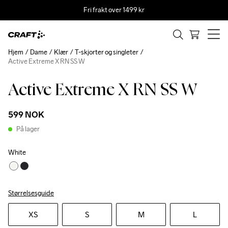
Fri frakt over 1499 kr
Hjem
Dame
Klær
T-skjorter og singleter
Active Extreme X RN SS W
Active Extreme X RN SS W
Recycled
599 NOK
På lager
White
Størrelsesguide
XS
S
M
L