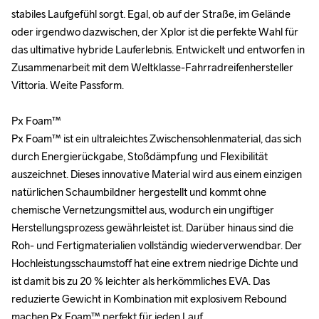
stabiles Laufgefühl sorgt. Egal, ob auf der Straße, im Gelände 
stabiles Laufgefühl sorgt. Egal, ob auf der Straße, im Gelände 
oder irgendwo dazwischen, der Xplor ist die perfekte Wahl für 
oder irgendwo dazwischen, der Xplor ist die perfekte Wahl für 
das ultimative hybride Lauferlebnis. Entwickelt und entworfen in 
das ultimative hybride Lauferlebnis. Entwickelt und entworfen in 
Zusammenarbeit mit dem Weltklasse-Fahrradreifenhersteller 
Zusammenarbeit mit dem Weltklasse-Fahrradreifenhersteller 
Vittoria. Weite Passform.

Vittoria. Weite Passform.

Px Foam™

Px Foam™

Px Foam™ ist ein ultraleichtes Zwischensohlenmaterial, das sich 
Px Foam™ ist ein ultraleichtes Zwischensohlenmaterial, das sich 
durch Energierückgabe, Stoßdämpfung und Flexibilität 
durch Energierückgabe, Stoßdämpfung und Flexibilität 
auszeichnet. Dieses innovative Material wird aus einem einzigen 
auszeichnet. Dieses innovative Material wird aus einem einzigen 
natürlichen Schaumbildner hergestellt und kommt ohne 
natürlichen Schaumbildner hergestellt und kommt ohne 
chemische Vernetzungsmittel aus, wodurch ein ungiftiger 
chemische Vernetzungsmittel aus, wodurch ein ungiftiger 
Herstellungsprozess gewährleistet ist. Darüber hinaus sind die 
Herstellungsprozess gewährleistet ist. Darüber hinaus sind die 
Roh- und Fertigmaterialien vollständig wiederverwendbar. Der 
Roh- und Fertigmaterialien vollständig wiederverwendbar. Der 
Hochleistungsschaumstoff hat eine extrem niedrige Dichte und 
Hochleistungsschaumstoff hat eine extrem niedrige Dichte und 
ist damit bis zu 20 % leichter als herkömmliches EVA. Das 
ist damit bis zu 20 % leichter als herkömmliches EVA. Das 
reduzierte Gewicht in Kombination mit explosivem Rebound 
reduzierte Gewicht in Kombination mit explosivem Rebound 
machen Px Foam™ perfekt für jeden Lauf.

machen Px Foam™ perfekt für jeden Lauf.
