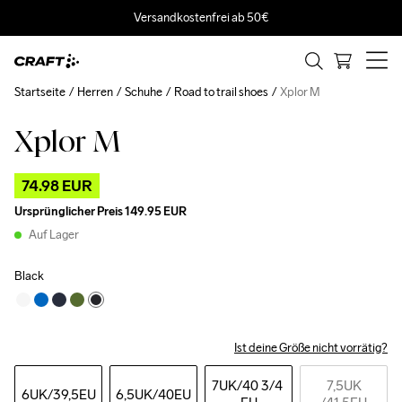
Versandkostenfrei ab 50€
Startseite
Herren
Schuhe
Road to trail shoes
Xplor M
Xplor M
Outlet
74.98 EUR
Ursprünglicher Preis
149.95 EUR
Auf Lager
Black
Ist deine Größe nicht vorrätig?
7UK
/40 3/4 
7,5UK
6UK
/39,5EU
6,5UK
/40EU