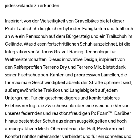
jedes Gelände zu erkunden. 

jedes Gelände zu erkunden. 

Inspiriert von der Vielseitigkeit von Gravelbikes bietet dieser 
Inspiriert von der Vielseitigkeit von Gravelbikes bietet dieser 
Profi-Laufschuh die gleichen hybriden Fähigkeiten und fühlt sich 
Profi-Laufschuh die gleichen hybriden Fähigkeiten und fühlt sich 
an wie ein Rennschuh auf dem Bürgersteig und ein Trailschuh im 
an wie ein Rennschuh auf dem Bürgersteig und ein Trailschuh im 
Gelände. Was diesen fortschrittlichen Schuh auszeichnet, ist die 
Gelände. Was diesen fortschrittlichen Schuh auszeichnet, ist die 
Integration von Vittorias Gravel-Racing-Technologie für 
Integration von Vittorias Gravel-Racing-Technologie für 
Weltmeisterschaften. Dieses innovative Design, inspiriert von 
Weltmeisterschaften. Dieses innovative Design, inspiriert von 
den Reifenprofilen Terreno Dry und Terreno Mix, bietet dank 
den Reifenprofilen Terreno Dry und Terreno Mix, bietet dank 
seiner Fischschuppen-Kanten und progressiven Lamellen, die 
seiner Fischschuppen-Kanten und progressiven Lamellen, die 
für maximale Geschwindigkeit abseits der Straße optimiert sind, 
für maximale Geschwindigkeit abseits der Straße optimiert sind, 
außergewöhnliche Traktion und Langlebigkeit auf jedem 
außergewöhnliche Traktion und Langlebigkeit auf jedem 
Untergrund. Für ein geschmeidigeres und komfortableres 
Untergrund. Für ein geschmeidigeres und komfortableres 
Erlebnis verfügt die Zwischensohle über eine weichere Version 
Erlebnis verfügt die Zwischensohle über eine weichere Version 
unseres federnden und reaktionsfreudigen Px Foam™. Darüber 
unseres federnden und reaktionsfreudigen Px Foam™. Darüber 
hinaus besteht der Schuh aus einem ausgeklügelten und hoch 
hinaus besteht der Schuh aus einem ausgeklügelten und hoch 
atmungsaktiven Mesh-Obermaterial, das Halt, Passform und 
atmungsaktiven Mesh-Obermaterial, das Halt, Passform und 
Komfort nahtlos miteinander verbindet und für ein schnelles und 
Komfort nahtlos miteinander verbindet und für ein schnelles und 