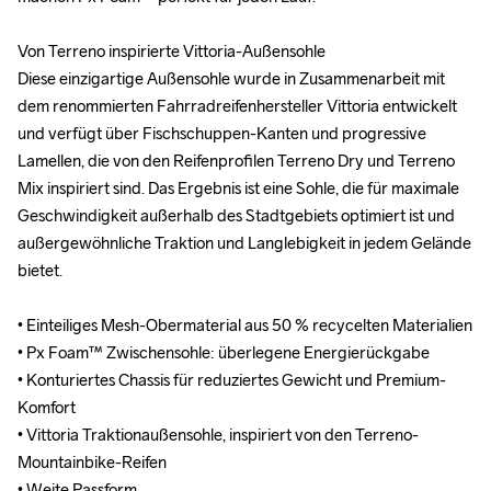
Von Terreno inspirierte Vittoria-Außensohle

Von Terreno inspirierte Vittoria-Außensohle

Diese einzigartige Außensohle wurde in Zusammenarbeit mit 
Diese einzigartige Außensohle wurde in Zusammenarbeit mit 
dem renommierten Fahrradreifenhersteller Vittoria entwickelt 
dem renommierten Fahrradreifenhersteller Vittoria entwickelt 
und verfügt über Fischschuppen-Kanten und progressive 
und verfügt über Fischschuppen-Kanten und progressive 
Lamellen, die von den Reifenprofilen Terreno Dry und Terreno 
Lamellen, die von den Reifenprofilen Terreno Dry und Terreno 
Mix inspiriert sind. Das Ergebnis ist eine Sohle, die für maximale 
Mix inspiriert sind. Das Ergebnis ist eine Sohle, die für maximale 
Geschwindigkeit außerhalb des Stadtgebiets optimiert ist und 
Geschwindigkeit außerhalb des Stadtgebiets optimiert ist und 
außergewöhnliche Traktion und Langlebigkeit in jedem Gelände 
außergewöhnliche Traktion und Langlebigkeit in jedem Gelände 
bietet.

bietet.

• Einteiliges Mesh-Obermaterial aus 50 % recycelten Materialien

• Einteiliges Mesh-Obermaterial aus 50 % recycelten Materialien

• Px Foam™ Zwischensohle: überlegene Energierückgabe

• Px Foam™ Zwischensohle: überlegene Energierückgabe

• Konturiertes Chassis für reduziertes Gewicht und Premium-
• Konturiertes Chassis für reduziertes Gewicht und Premium-
Komfort

Komfort

• Vittoria Traktionaußensohle, inspiriert von den Terreno-
• Vittoria Traktionaußensohle, inspiriert von den Terreno-
Mountainbike-Reifen

Mountainbike-Reifen

• Weite Passform

• Weite Passform
