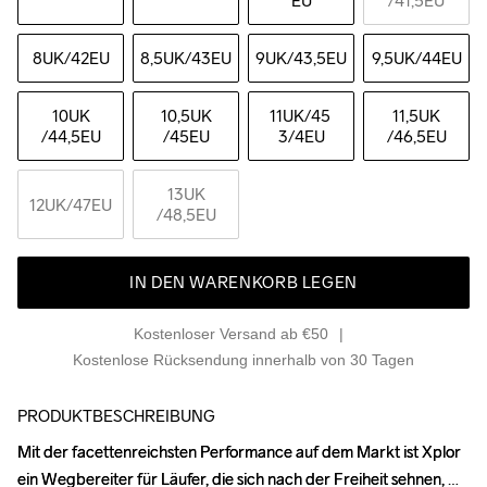
EU
/41,5EU
8UK
/42EU
8,5UK
/43EU
9UK
/43,5EU
9,5UK
/44EU
10UK
10,5UK
11UK
/45 
11,5UK
/44,5EU
/45EU
3/4EU
/46,5EU
13UK
12UK
/47EU
/48,5EU
IN DEN WARENKORB LEGEN
Kostenloser Versand ab €50
Kostenlose Rücksendung innerhalb von 30 Tagen
PRODUKTBESCHREIBUNG
Mit der facettenreichsten Performance auf dem Markt ist Xplor 
Mit der facettenreichsten Performance auf dem Markt ist Xplor 
ein Wegbereiter für Läufer, die sich nach der Freiheit sehnen, 
ein Wegbereiter für Läufer, die sich nach der Freiheit sehnen, 