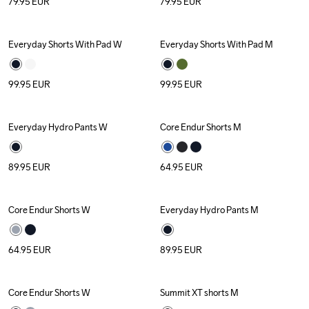
79.95
EUR
79.95
EUR
Everyday Shorts With Pad W
Everyday Shorts With Pad M
99.95
EUR
99.95
EUR
Everyday Hydro Pants W
Core Endur Shorts M
89.95
EUR
64.95
EUR
Core Endur Shorts W
Everyday Hydro Pants M
64.95
EUR
89.95
EUR
Core Endur Shorts W
Summit XT shorts M
Outlet
Outlet