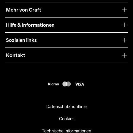
Unsere Philosophie
Mehr von Craft
Nachhaltigkeit
Craft Care Guide
Hilfe & Informationen
Teamwear
Kaufbedingungen
Sozialen links
Zusammenarbeit
Retouren
Press
Kontakt
Kundendienst
customercare-de@craftsportswear.com
FAQ
+46 (0) 33 722 32 10
Accessibility statement
Kauf widerrufen
Datenschutzrichtlinie
Cookies
Technische Informationen