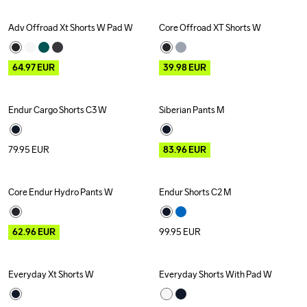
Adv Offroad Xt Shorts W Pad W
Core Offroad XT Shorts W
Outlet
Outlet
64.97
EUR
39.98
EUR
Endur Cargo Shorts C3 W
Siberian Pants M
Outlet
79.95
EUR
83.96
EUR
Core Endur Hydro Pants W
Endur Shorts C2 M
Outlet
Recycled
62.96
EUR
99.95
EUR
Everyday Xt Shorts W
Everyday Shorts With Pad W