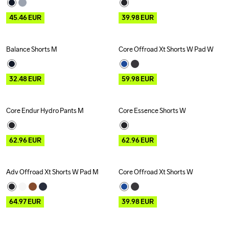
45.46
EUR
39.98
EUR
Balance Shorts M
Core Offroad Xt Shorts W Pad W
Outlet
Outlet
32.48
EUR
59.98
EUR
Core Endur Hydro Pants M
Core Essence Shorts W
Outlet
Recycled
Outlet
Recycled
62.96
EUR
62.96
EUR
Adv Offroad Xt Shorts W Pad M
Core Offroad Xt Shorts W
Outlet
Outlet
64.97
EUR
39.98
EUR