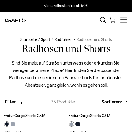
Versandkostenfrei ab 50€
Startseite
Sport
Radfahren
Radhosen und Shorts
Radhosen und Shorts
Sind Sie meist auf Straßen unterwegs oder erkunden Sie 
weniger befahrene Pfade? Hier finden Sie die passende 
Radhose und die geeigneten Fahrradshorts für Ihr nächstes 
Abenteuer, ganz gleich, wohin es gehen soll.
Filter
75
Produkte
Sortieren
:
Endur Cargo Shorts C3 M
Endur Cargo Shorts C3 M