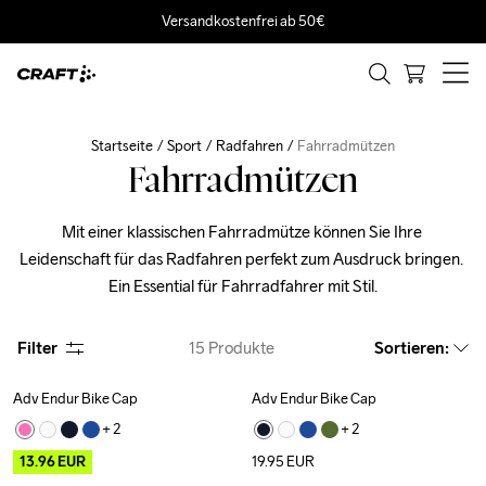
Versandkostenfrei ab 50€
Startseite
Sport
Radfahren
Fahrradmützen
Fahrradmützen
Mit einer klassischen Fahrradmütze können Sie Ihre 
Leidenschaft für das Radfahren perfekt zum Ausdruck bringen. 
Ein Essential für Fahrradfahrer mit Stil.
Filter
15
Produkte
Sortieren
:
Adv Endur Bike Cap
Adv Endur Bike Cap
Outlet
+ 
2
+ 
2
13.96
EUR
19.95
EUR