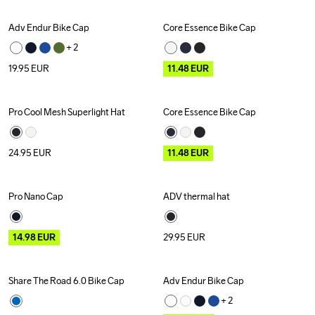
Adv Endur Bike Cap
Core Essence Bike Cap
New
Outlet
+ 
2
19.95
EUR
11.48
EUR
Pro Cool Mesh Superlight Hat
Core Essence Bike Cap
Outlet
24.95
EUR
11.48
EUR
Pro Nano Cap
ADV thermal hat
Outlet
Recycled
14.98
EUR
29.95
EUR
Share The Road 6.0 Bike Cap
Adv Endur Bike Cap
New
Outlet
+ 
2