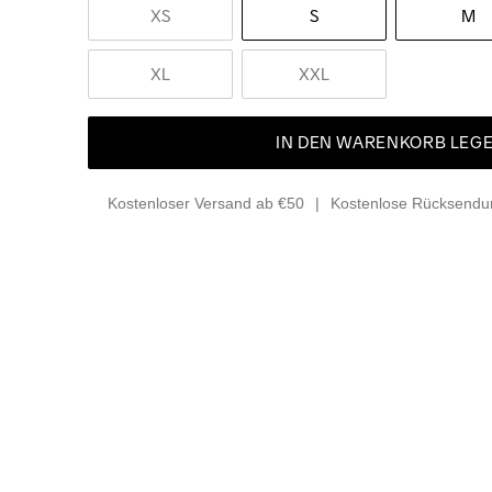
XS
S
M
XL
XXL
IN DEN WARENKORB LEG
Kostenloser Versand ab €50
Kostenlose Rücksendun