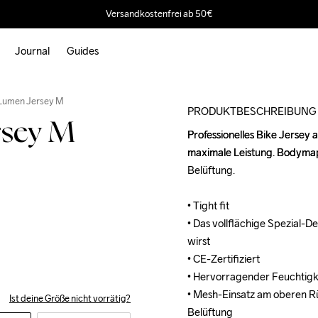
Versandkostenfrei ab 50€
Journal
Guides
Outlet
 Lumen Jersey M
PRODUKTBESCHREIBUNG
rsey M
Professionelles Bike Jersey
Professionelles Bike Jersey
maximale Leistung. Bodymap
maximale Leistung. Bodymap
Belüftung. 

Belüftung. 

• Tight fit

• Tight fit

• Das vollflächige Spezial-D
• Das vollflächige Spezial-D
wirst

wirst

• CE-Zertifiziert

• CE-Zertifiziert

• Hervorragender Feuchtigk
• Hervorragender Feuchtigk
• Mesh-Einsatz am oberen Rü
• Mesh-Einsatz am oberen Rü
Ist deine Größe nicht vorrätig?
Belüftung

Belüftung
