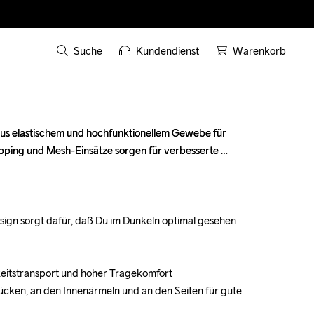
Suche
Kundendienst
Warenkorb
 aus elastischem und hochfunktionellem Gewebe für 
 aus elastischem und hochfunktionellem Gewebe für 
ping und Mesh-Einsätze sorgen für verbesserte 
ping und Mesh-Einsätze sorgen für verbesserte 
esign sorgt dafür, daß Du im Dunkeln optimal gesehen 
esign sorgt dafür, daß Du im Dunkeln optimal gesehen 
eitstransport und hoher Tragekomfort

eitstransport und hoher Tragekomfort

cken, an den Innenärmeln und an den Seiten für gute 
cken, an den Innenärmeln und an den Seiten für gute 