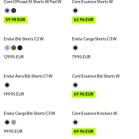
Core Offroad Xt Shorts W Pad W
Core Essence Shorts W
Outlet
Outlet
Recycled
59.98
EUR
62.96
EUR
Endur Bib Shorts C2 W
Endur Cargo Shorts C3 W
129.95
EUR
79.95
EUR
Endur Aero Bib Shorts C1 W
Core Essence Bib Shorts W
Outlet
Recycled
199.95
EUR
69.96
EUR
Endur Cargo Bib Shorts C3 W
Core Essence Knickers W
Outlet
Recycled
99.95
EUR
69.96
EUR