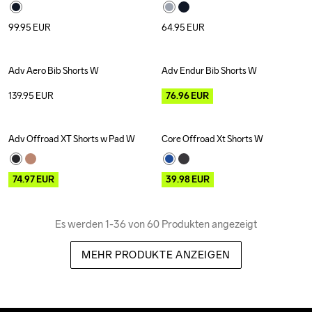
99.95
EUR
64.95
EUR
Adv Aero Bib Shorts W
Adv Endur Bib Shorts W
Outlet
139.95
EUR
76.96
EUR
Adv Offroad XT Shorts w Pad W
Core Offroad Xt Shorts W
Outlet
Outlet
74.97
EUR
39.98
EUR
Es werden 1-36 von 60 Produkten angezeigt
MEHR PRODUKTE ANZEIGEN