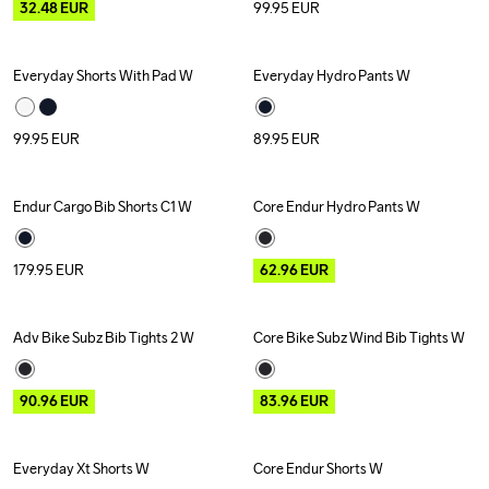
32.48
EUR
99.95
EUR
Everyday Shorts With Pad W
Everyday Hydro Pants W
99.95
EUR
89.95
EUR
Endur Cargo Bib Shorts C1 W
Core Endur Hydro Pants W
Outlet
Recycled
179.95
EUR
62.96
EUR
Adv Bike Subz Bib Tights 2 W
Core Bike Subz Wind Bib Tights W
Outlet
Outlet
Recycled
90.96
EUR
83.96
EUR
Everyday Xt Shorts W
Core Endur Shorts W