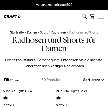
Versandkostenfrei ab 50€
Startseite
Damen
Sport
Radfahren
Radhosen und Shorts
Radhosen und Shorts für
Damen
Leicht, robust und äußerst bequem. Entdecken Sie die nächste 
Generation hochwertiger Radlerhosen.
Filter
60
Produkte
Sortieren
:
SubZ Bib Tights C3 W
Bike SubZ Tights C3 W
New
New
99.95
EUR
89.95
EUR