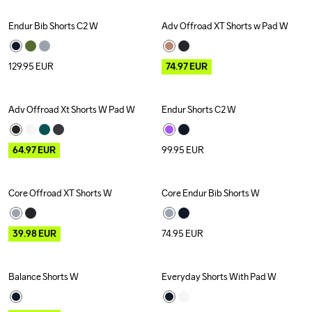
Endur Bib Shorts C2 W
Adv Offroad XT Shorts w Pad W
Outlet
129.95
EUR
74.97
EUR
Adv Offroad Xt Shorts W Pad W
Endur Shorts C2 W
Outlet
64.97
EUR
99.95
EUR
Core Offroad XT Shorts W
Core Endur Bib Shorts W
Outlet
39.98
EUR
74.95
EUR
Balance Shorts W
Everyday Shorts With Pad W
Outlet