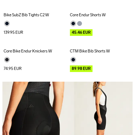
Bike SubZ Bib Tights C2 W
Core Endur Shorts W
New
Outlet
139.95
EUR
45.46
EUR
Core Bike Endur Knickers W
CTM Bike Bib Shorts W
Outlet
74.95
EUR
89.98
EUR